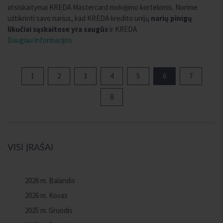
atsiskaitymai KREDA Mastercard mokėjimo kortelėmis. Norime
užtikrinti savo narius, kad KREDA kredito unijų
narių pinigų
likučiai sąskaitose yra saugūs
ir KREDA
Daugiau informacijos
1
2
3
4
5
6
7
8
VISI ĮRAŠAI
2026 m. Balandis
2026 m. Kovas
2025 m. Gruodis