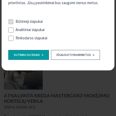
prioritetas. Jūsų pasirinkimai bus saugomi vienus metus.
Mindaugo Karūnavimo dieną Šakių ežero pusiasalyje startavo
jungtinis lenktynininko Antano Juknevičiaus ir jo partnerių KREDA
projektas – „KREDA veža Dakaro istorijas“. Daugiau nei tris
Būtinieji slapukai
mėnesius truksiantis turas aplankys 12 Lietuvos miestų ir miestelių,
Analitiniai slapukai
kuriuose įsikūrę KREDA
Daugiau informacijos
Rinkodaros slapukai
SUTINKU SU VISAIS
IŠSAUGOTI PASIRINKTUS
ATNAUJINTA KREDA MASTERCARD MOKĖJIMO
KORTELIŲ VEIKLA
2020 m. birželio 30 d.