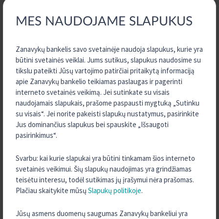
2020 m. liepos 20 d.
MES NAUDOJAME SLAPUKUS
Siekiant sudaryti palankesnes sąlygas žemės ūkio subjektams,
užsiimantiems pirmine žemės ūkio produktų gamyba, pasiskolinti
lėšų žemės ūkio technikai, įrangai, veislinėms pieno kryptiems
Zanavykų bankelis savo svetainėje naudoja slapukus, kurie yra
telyčioms bei genetinei medžiagai įsigyti, penkios KREDA grupei
būtini svetainės veiklai. Jums sutikus, slapukus naudosime su
priklausančios kredito
tikslu pateikti Jūsų vartojimo patirčiai pritaikytą informaciją
Daugiau informacijos
apie Zanavykų bankelio teikiamas paslaugas ir pagerinti
interneto svetainės veikimą. Jei sutinkate su visais
naudojamais slapukais, prašome paspausti mygtuką „Sutinku
su visais“. Jei norite pakeisti slapukų nustatymus, pasirinkite
Jus dominančius slapukus bei spauskite „Išsaugoti
pasirinkimus“.
Svarbu: kai kurie slapukai yra būtini tinkamam šios interneto
svetainės veikimui. Šių slapukų naudojimas yra grindžiamas
teisėtu interesu, todėl sutikimas jų įrašymui nėra prašomas.
LENKTYNININKAS ANTANAS JUKNEVIČIUS
Plačiau skaitykite mūsų
Slapukų politikoje
.
ŠAKIEČIUS DŽIUGINO GYVOMIS DAKARO
ISTORIJOMIS
Jūsų asmens duomenų saugumas Zanavykų bankeliui yra
2020 m. liepos 10 d.