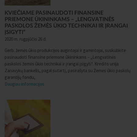
KVIEČIAME PASINAUDOTI FINANSINE
PRIEMONE ŪKININKAMS – „LENGVATINĖS
PASKOLOS ŽEMĖS ŪKIO TECHNIKAI IR ĮRANGAI
ĮSIGYTI“
2020 m. rugpjūčio 26 d.
Gerb. žemės ūkio produkcijos augintojai ir gamintojai, suskubkite
pasinaudoti finansine priemone ūkininkams – „Lengvatinės
paskolos žemės ūkio technikai ir įrangai įsigyti“. Kredito unija
Zanavykų bankelis, pagal sutartį, pasirašyta su Žemės ūkio paskolų
garantijų fondu,
Daugiau informacijos