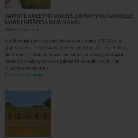
TAPKITE KREDITO UNIJOS ZANAVYKŲ BANKELIS
NARIU NEIŠEIDAMI IŠ NAMŲ
2020 m. liepos 31 d.
Kredito unija Zanavykų bankelis kartu su kitomis KREDA unijų
grupės narėmis žengė svarbų technologinį žingsnį – įgyvendinus
elektroninės sistemos tobulinimo darbus, nuo šiol gyventojai ir
verslo atstovai unijos nariais gali tapti ir nuotoliniu būdu. Tam
reikalingas kompiuteris
Daugiau informacijos