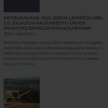
INFORMUOJAME: NUO 2020 M. LAPKRIČIO MĖN.
1 D. ĮSIGALIOJA NAUJI KREDITO UNIJOS
ZANAVYKŲ BANKELIS PASLAUGŲ ĮKAINIAI
2020 m. rugpjūčio 31 d.
Mieli Nariai, Pranešame, kad nuo 2020 m. lapkričio mėn. 1 d. įsigalioja
nauji kredito unijos Zanavykų bankelis paslaugų įkainiai nariams, t. y.
keičiasi (
grynų pinigų išmokėjimo, mokėjimo kortelės sąskaitos
tvarkymo, kortelės likučio patikrinimo bankomate ir kt.
) įkainiai.
Daugiau informacijos