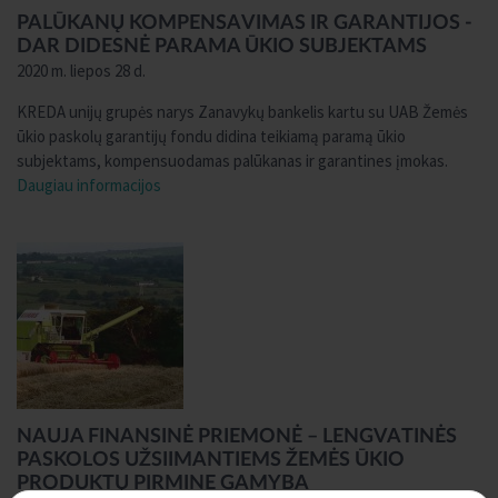
PALŪKANŲ KOMPENSAVIMAS IR GARANTIJOS -
DAR DIDESNĖ PARAMA ŪKIO SUBJEKTAMS
2020 m. liepos 28 d.
KREDA unijų grupės narys Zanavykų bankelis kartu su UAB Žemės
ūkio paskolų garantijų fondu didina teikiamą paramą ūkio
subjektams, kompensuodamas palūkanas ir garantines įmokas.
Daugiau informacijos
NAUJA FINANSINĖ PRIEMONĖ – LENGVATINĖS
PASKOLOS UŽSIIMANTIEMS ŽEMĖS ŪKIO
PRODUKTŲ PIRMINE GAMYBA