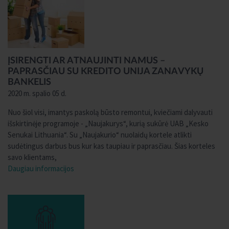
ĮSIRENGTI AR ATNAUJINTI NAMUS –
PAPRASČIAU SU KREDITO UNIJA ZANAVYKŲ
BANKELIS
2020 m. spalio 05 d.
Nuo šiol visi, imantys paskolą būsto remontui, kviečiami dalyvauti
išskirtinėje programoje - „Naujakurys“, kurią sukūrė UAB „Kesko
Senukai Lithuania“. Su „Naujakurio“ nuolaidų kortele atlikti
sudėtingus darbus bus kur kas taupiau ir paprasčiau. Šias korteles
savo klientams,
Daugiau informacijos