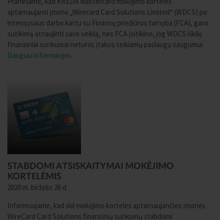
Pranešame, kad KREDA Mastercard mokėjimo korteles
aptarnaujanti įmonė „Wirecard Card Solutions Limited“ (WDCS) po
intensyvaus darbo kartu su Finansų priežiūros tarnyba (FCA), gavo
sutikimą atnaujinti savo veiklą, nes FCA įsitikino, jog WDCS iškilę
finansiniai sunkumai neturės įtakos teikiamų paslaugų saugumui.
Daugiau informacijos
STABDOMI ATSISKAITYMAI MOKĖJIMO
KORTELĖMIS
2020 m. birželio 26 d.
Informuojame, kad dėl mokėjimo korteles aptarnaujančios įmonės
WireCard Card Solutions finansinių sunkumų stabdomi