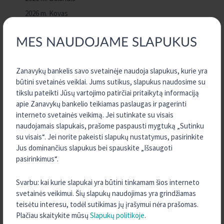
2026 m. Kovas
2025 m. Gruodis
MES NAUDOJAME SLAPUKUS
2025 m. Rugsėjis
2025 m. Rugpjūtis
Zanavykų bankelis savo svetainėje naudoja slapukus, kurie yra
2025 m. Liepa
būtini svetainės veiklai. Jums sutikus, slapukus naudosime su
2025 m. Birželis
tikslu pateikti Jūsų vartojimo patirčiai pritaikytą informaciją
2025 m. Vasaris
apie Zanavykų bankelio teikiamas paslaugas ir pagerinti
interneto svetainės veikimą. Jei sutinkate su visais
2024 m. Rugsėjis
naudojamais slapukais, prašome paspausti mygtuką „Sutinku
2024 m. Birželis
su visais“. Jei norite pakeisti slapukų nustatymus, pasirinkite
Jus dominančius slapukus bei spauskite „Išsaugoti
2024 m. Balandis
pasirinkimus“.
2023 m. Gruodis
2023 m. Rugpjūtis
Svarbu: kai kurie slapukai yra būtini tinkamam šios interneto
svetainės veikimui. Šių slapukų naudojimas yra grindžiamas
2023 m. Vasaris
teisėtu interesu, todėl sutikimas jų įrašymui nėra prašomas.
2022 m. Gruodis
Plačiau skaitykite mūsų
Slapukų politikoje
.
2022 m. Lapkritis