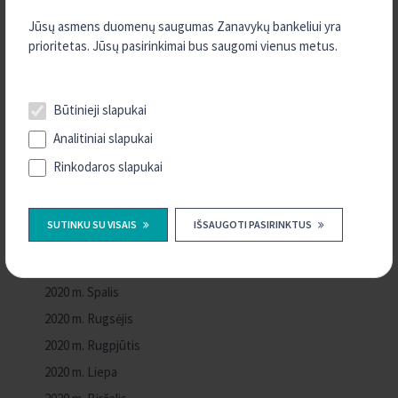
2022 m. Rugpjūtis
Jūsų asmens duomenų saugumas Zanavykų bankeliui yra
prioritetas. Jūsų pasirinkimai bus saugomi vienus metus.
2022 m. Kovas
2022 m. Sausis
2021 m. Rugsėjis
Būtinieji slapukai
2021 m. Rugpjūtis
Analitiniai slapukai
2021 m. Liepa
Rinkodaros slapukai
2021 m. Kovas
2021 m. Sausis
SUTINKU SU VISAIS
IŠSAUGOTI PASIRINKTUS
2020 m. Gruodis
2020 m. Lapkritis
2020 m. Spalis
2020 m. Rugsėjis
2020 m. Rugpjūtis
2020 m. Liepa