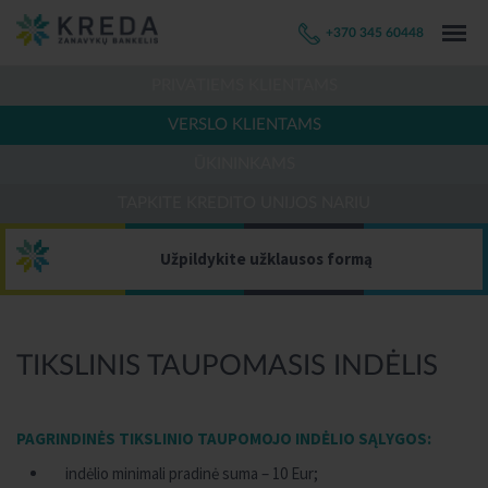
+370 345 60448
PRIVATIEMS KLIENTAMS
VERSLO KLIENTAMS
ŪKININKAMS
TAPKITE KREDITO UNIJOS NARIU
Užpildykite užklausos formą
TIKSLINIS TAUPOMASIS INDĖLIS
PAGRINDINĖS TIKSLINIO TAUPOMOJO INDĖLIO SĄLYGOS:
indėlio minimali pradinė suma – 10 Eur;