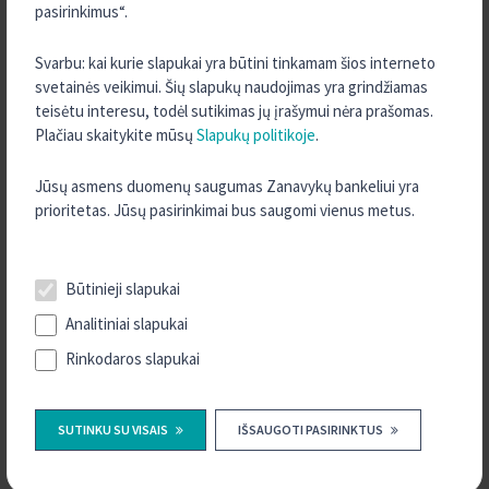
pasirinkimus“.
mokėjimo apribojimai, pateikiama VšĮ „Indėlių ir investicijų
draudimas“ interneto svetainėje
www.iidraudimas.lt
.
Svarbu: kai kurie slapukai yra būtini tinkamam šios interneto
svetainės veikimui. Šių slapukų naudojimas yra grindžiamas
Daugiau informacijos apie indėlių draudimą rasite
ČIA
.
teisėtu interesu, todėl sutikimas jų įrašymui nėra prašomas.
Plačiau skaitykite mūsų
Slapukų politikoje
.
TURITE KLAUSIMŲ?
Jūsų asmens duomenų saugumas Zanavykų bankeliui yra
prioritetas. Jūsų pasirinkimai bus saugomi vienus metus.
SUSISIEKITE SU MUMIS
KONTAKTAI
Būtinieji slapukai
Analitiniai slapukai
Rinkodaros slapukai
VERSLO KLIENTAMS
SUTINKU SU VISAIS
IŠSAUGOTI PASIRINKTUS
TAUPYMAS