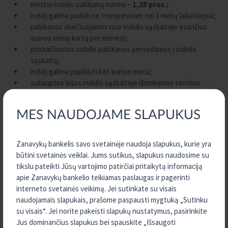
metinė indėlio palūkanų norma –
1,25 proc.
;
indėlį galima padėti ne trumpesniam nei 1 metų laikotarpiui;
palūkanos skaičiuojamos nuo indėlio sąskaitoje esančios
sumos vieną kartą per mėnesį;
priskaičiuotos indėlio palūkanos pervedamos į indėlio
sąskaitą;
indėlį galima papildyti bet kuriuo metu;
sukauptos lėšos indėlio sąskaitoje išmokamos termino
pabaigoje.
MES NAUDOJAME SLAPUKUS
Tikslinio taupomojo indėlio sutartį galite sudaryti atvykę į
kredito
uniją Zanavykų bankelis
.
Zanavykų bankelis savo svetainėje naudoja slapukus, kurie yra
būtini svetainės veiklai. Jums sutikus, slapukus naudosime su
tikslu pateikti Jūsų vartojimo patirčiai pritaikytą informaciją
apie Zanavykų bankelio teikiamas paslaugas ir pagerinti
INFORMACIJA INDĖLININKUI APIE INDĖLIŲ
interneto svetainės veikimą. Jei sutinkate su visais
DRAUDIMĄ
naudojamais slapukais, prašome paspausti mygtuką „Sutinku
su visais“. Jei norite pakeisti slapukų nustatymus, pasirinkite
Detali informacija apie indėlių draudimo sąlygas ir atvejus, kai
Jus dominančius slapukus bei spauskite „Išsaugoti
indėliai nėra draudžiami ir kai yra taikomi indėlių draudimo išmokų