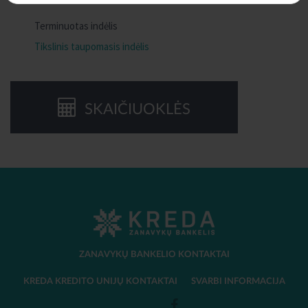
Terminuotas indėlis
Tikslinis taupomasis indėlis
SKAIČIUOKLĖS
ZANAVYKŲ BANKELIO KONTAKTAI
KREDA KREDITO UNIJŲ KONTAKTAI
SVARBI INFORMACIJA