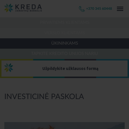
+370 345 60448
PRIVATIEMS KLIENTAMS
VERSLO KLIENTAMS
ŪKININKAMS
TAPKITE KREDITO UNIJOS NARIU
Užpildykite užklausos formą
INVESTICINĖ PASKOLA