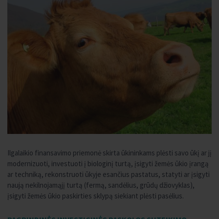
Ilgalaikio finansavimo priemonė skirta ūkininkams plėsti savo ūkį ar jį
modernizuoti, investuoti į biologinį turtą, įsigyti žemės ūkio įrangą
ar techniką, rekonstruoti ūkyje esančius pastatus, statyti ar įsigyti
naują nekilnojamąjį turtą (fermą, sandėlius, grūdų džiovyklas),
įsigyti žemės ūkio paskirties sklypą siekiant plėsti pasėlius.