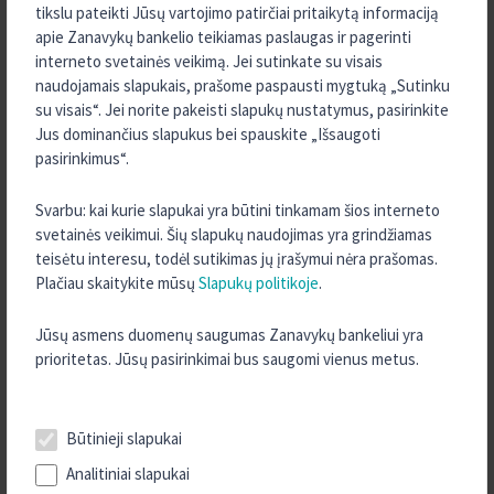
suteikiama ES parama arba įsigijantiems žemės
tikslu pateikti Jūsų vartojimo patirčiai pritaikytą informaciją
sklypą). Kompensavimo trukmė – 3 metai. Maksimali
apie Zanavykų bankelio teikiamas paslaugas ir pagerinti
kompensuojama palūkanų norma – 4 proc. Palūkanų
interneto svetainės veikimą. Jei sutinkate su visais
kompensavimas galimas tiek su Žemės ūkio paskolų
naudojamais slapukais, prašome paspausti mygtuką „Sutinku
garantijų fondo garantija, tiek ir be jos.
su visais“. Jei norite pakeisti slapukų nustatymus, pasirinkite
Jus dominančius slapukus bei spauskite „Išsaugoti
Daugiau informacijos apie investicinės paskolos suteikimo sąlygas
pasirinkimus“.
ir palūkanų normą teiraukitės
kredito unijoje Zanavykų bankelis.
Svarbu: kai kurie slapukai yra būtini tinkamam šios interneto
Kaip tapti kredito unijos Zanavykų bankelis nariu?
svetainės veikimui. Šių slapukų naudojimas yra grindžiamas
teisėtu interesu, todėl sutikimas jų įrašymui nėra prašomas.
Jūsų patogumui į kredito uniją galite kreiptis iš anksto užpildę
Plačiau skaitykite mūsų
Slapukų politikoje
.
paraišką investicinei paskolai gauti.
Jūsų asmens duomenų saugumas Zanavykų bankeliui yra
prioritetas. Jūsų pasirinkimai bus saugomi vienus metus.
Paraiška
Būtinieji slapukai
Analitiniai slapukai
TURITE KLAUSIMŲ?