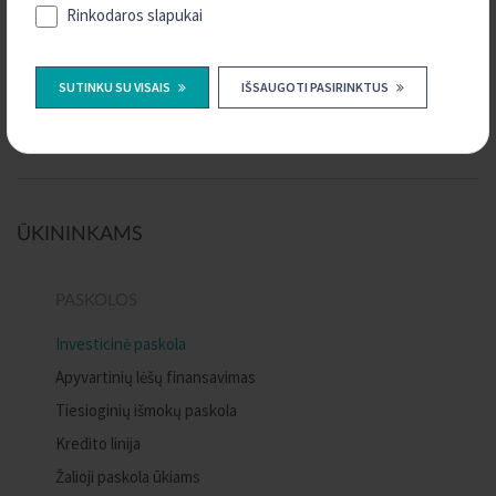
Rinkodaros slapukai
SUSISIEKITE SU MUMIS
SUTINKU SU VISAIS
IŠSAUGOTI PASIRINKTUS
KONTAKTAI
ŪKININKAMS
PASKOLOS
Investicinė paskola
Apyvartinių lėšų finansavimas
Tiesioginių išmokų paskola
Kredito linija
Žalioji paskola ūkiams