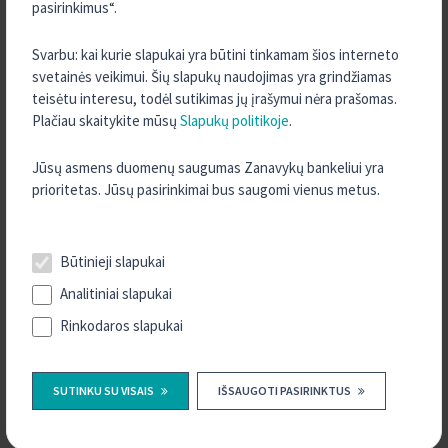
pasirinkimus“.
INFORMACIJA INDĖLININKUI APIE INDĖLIŲ
Svarbu: kai kurie slapukai yra būtini tinkamam šios interneto
DRAUDIMĄ
svetainės veikimui. Šių slapukų naudojimas yra grindžiamas
Detali informacija apie indėlių draudimo sąlygas ir atvejus, kai
teisėtu interesu, todėl sutikimas jų įrašymui nėra prašomas.
indėliai nėra draudžiami ir kai yra taikomi indėlių draudimo išmokų
Plačiau skaitykite mūsų
Slapukų politikoje
.
mokėjimo apribojimai, pateikiama VšĮ „Indėlių ir investicijų
draudimas“ interneto svetainėje
www.iidraudimas.lt
.
Jūsų asmens duomenų saugumas Zanavykų bankeliui yra
prioritetas. Jūsų pasirinkimai bus saugomi vienus metus.
Daugiau informacijos apie indėlių draudimą rasite
ČIA
.
Būtinieji slapukai
TURITE KLAUSIMŲ?
Analitiniai slapukai
SUSISIEKITE SU MUMIS
Rinkodaros slapukai
KONTAKTAI
SUTINKU SU VISAIS
IŠSAUGOTI PASIRINKTUS