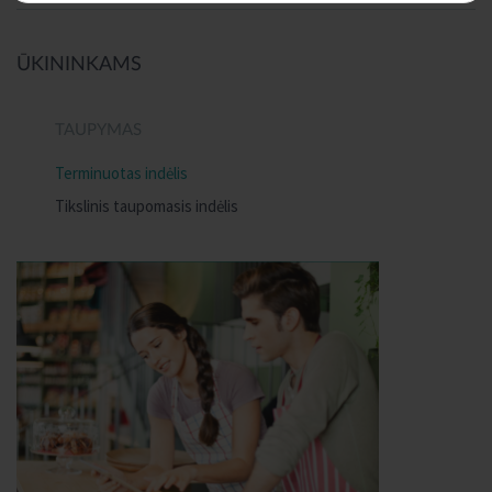
ŪKININKAMS
TAUPYMAS
Terminuotas indėlis
Tikslinis taupomasis indėlis