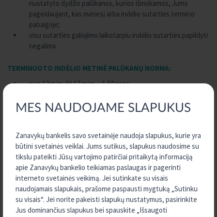
nustatyto dydžio palūkanos, kurios išmokamos, Jums
pageidaujant, kas mėnesį arba indėlio sutarties termino
pabaigoje;
visu sutarties galiojimo laikotarpiu indėlio sutarties papildyti
negalima.
TERMINUOTO INDĖLIO METINĖ PALŪKANŲ NORMA:
nuo 12 mėn. iki 17 mėn. – 1,50 proc.
nuo 18 mėn. iki 23 mėn. – 1,00 proc.
nuo 24 mėn. iki 35 mėn. – 1,50 proc.
MES NAUDOJAME SLAPUKUS
nuo 36 mėn. iki 47 mėn. – 0,90 proc.
nuo 48 mėn. iki 59 mėn. – 1,00 proc.
Zanavykų bankelis savo svetainėje naudoja slapukus, kurie yra
60 mėn. ir daugiau – 1,50 proc.
būtini svetainės veiklai. Jums sutikus, slapukus naudosime su
tikslu pateikti Jūsų vartojimo patirčiai pritaikytą informaciją
Terminuoto indėlio sutartį galite sudaryti interneto banke
e.kreda
apie Zanavykų bankelio teikiamas paslaugas ir pagerinti
arba atvykę į
kredito uniją Zanavykų bankelis
.
interneto svetainės veikimą. Jei sutinkate su visais
naudojamais slapukais, prašome paspausti mygtuką „Sutinku
Sudarydami terminuoto indėlio sutartį interneto banke e.kreda,
su visais“. Jei norite pakeisti slapukų nustatymus, pasirinkite
gausite papildomą 0,1 procento palūkanų priedą.
Jus dominančius slapukus bei spauskite „Išsaugoti