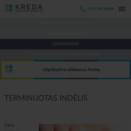
+370 345 60448
PRIVATIEMS KLIENTAMS
VERSLO KLIENTAMS
ŪKININKAMS
TAPKITE KREDITO UNIJOS NARIU
Užpildykite užklausos formą
TERMINUOTAS INDĖLIS
Viena