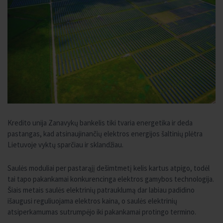
Kredito unija Zanavykų bankelis tiki tvaria energetika ir deda
pastangas, kad atsinaujinančių elektros energijos šaltinių plėtra
Lietuvoje vyktų sparčiau ir sklandžiau.
Saulės moduliai per pastarąjį dešimtmetį kelis kartus atpigo, todėl
tai tapo pakankamai konkurencinga elektros gamybos technologija.
Šiais metais saulės elektrinių patrauklumą dar labiau padidino
išaugusi reguliuojama elektros kaina, o saulės elektrinių
atsiperkamumas sutrumpėjo iki pakankamai protingo termino.