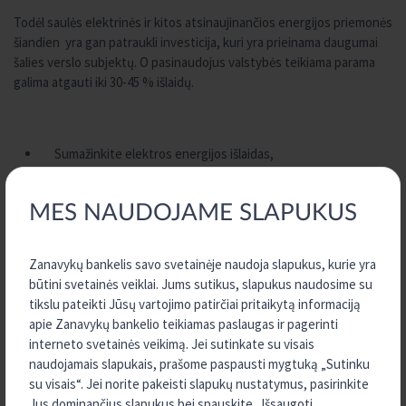
Todėl saulės elektrinės ir kitos atsinaujinančios energijos priemonės
šiandien yra gan patraukli investicija, kuri yra prieinama daugumai
šalies verslo subjektų. O pasinaudojus valstybės teikiama parama
galima atgauti iki 30-45 % išlaidų.
Sumažinkite elektros energijos išlaidas,
Atgaukite dalį investicijų, pasinaudoję valstybės parama,
Išlikite nepriklausomi nuo rinkoje vykstančių elektros kainų
MES NAUDOJAME SLAPUKUS
svyravimų,
Vartojant atsinaujinančių šaltinių energiją, kurkite švaresnę
ateitį bei formuokite tausojančius visuomenės įpročius.
Zanavykų bankelis savo svetainėje naudoja slapukus, kurie yra
būtini svetainės veiklai. Jums sutikus, slapukus naudosime su
PASKOLOS PASKIRTIS
tikslu pateikti Jūsų vartojimo patirčiai pritaikytą informaciją
saulės elektrinėms*, nedidelėms vėjo turbinoms,
apie Zanavykų bankelio teikiamas paslaugas ir pagerinti
geoterminio šildymo ar kitai energijos vartojimo efektyvumą
interneto svetainės veikimą. Jei sutinkate su visais
didinančiai šildymo sistemos įrangai įsigyti ir/ar įrengti
naudojamais slapukais, prašome paspausti mygtuką „Sutinku
savoms reikmėms;
su visais“. Jei norite pakeisti slapukų nustatymus, pasirinkite
elektromobiliams įsigyti;
Jus dominančius slapukus bei spauskite „Išsaugoti