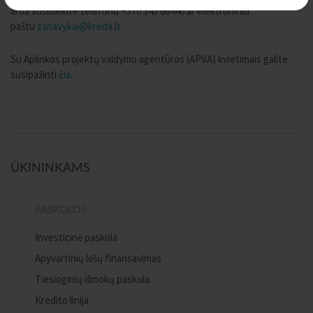
arba susisiekite telefonu +370 345 60446 ar elektroniniu
paštu
zanavykai@kreda.lt
Su Aplinkos projektų valdymo agentūros (APVA) kvietimais galite
susipažinti
čia.
ŪKININKAMS
PASKOLOS
Investicinė paskola
Apyvartinių lėšų finansavimas
Tiesioginių išmokų paskola
Kredito linija