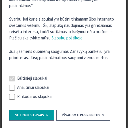
elektromobilio įkrovimo prieigų įrengimas darbovietėse.
pasirinkimus“.
REKOMENDUOJAME
prieš pildant paskolos prašymą
pasikonsultuoti su įrangos pardavėjais, bei pasitikslinti ar
Svarbu: kai kurie slapukai yra būtini tinkamam šios interneto
šiuo metu galite pasinaudoti APVA ar kita valstybės parama
svetainės veikimui. Šių slapukų naudojimas yra grindžiamas
teisėtu interesu, todėl sutikimas jų įrašymui nėra prašomas.
PAGRINDINĖS PASKOLOS SĄLYGOS
Plačiau skaitykite mūsų
Slapukų politikoje
.
Terminas –
iki 5-erių metų (* saulės elektrinėms – iki
Jūsų asmens duomenų saugumas Zanavykų bankeliui yra
10-ies metų);
prioritetas. Jūsų pasirinkimai bus saugomi vienus metus.
Kintančios metinės palūkanos –
EURIBOR (ne mažiau kaip
0%) + 3,9%
;
Pradinis įnašas
–
projektams su valstybės parama –
0%
; kitais atvejais –
nuo 10% nuo sąmatos;
Būtinieji slapukai
Įmonėms, vykdančioms veiklą ne mažiau nei 12 mėnesių.
Analitiniai slapukai
Rinkodaros slapukai
PASKOLOS UŽTIKRINIMO SĄLYGOS
laidavimas;
įkeitimas nekilnojamu/kilnojamu turtu.
SUTINKU SU VISAIS
IŠSAUGOTI PASIRINKTUS
Turite klausimų? Apsilankykite kredito unijoje Zanavykų bankelis