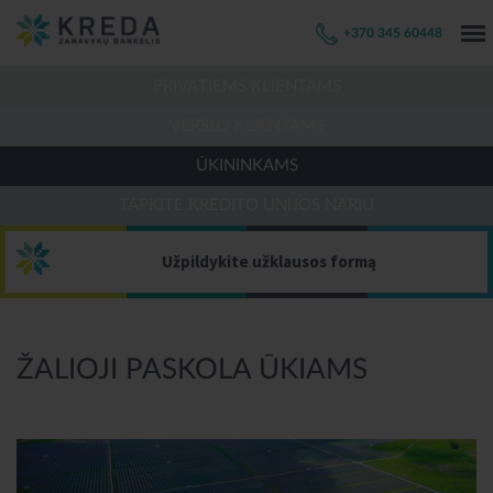
+370 345 60448
PRIVATIEMS KLIENTAMS
VERSLO KLIENTAMS
ŪKININKAMS
TAPKITE KREDITO UNIJOS NARIU
Užpildykite užklausos formą
ŽALIOJI PASKOLA ŪKIAMS