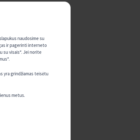
, slapukus naudosime su
gas ir pagerinti interneto
su visais“. Jei norite
mus“.
as yra grindžiamas teisėtu
vienus metus.