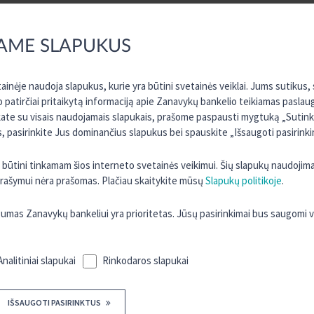
AME SLAPUKUS
inėje naudoja slapukus, kurie yra būtini svetainės veiklai. Jums sutikus
o patirčiai pritaikytą informaciją apie Zanavykų bankelio teikiamas paslau
kate su visais naudojamais slapukais, prašome paspausti mygtuką „Sutinku 
 pasirinkite Jus dominančius slapukus bei spauskite „Išsaugoti pasirinki
ra būtini tinkamam šios interneto svetainės veikimui. Šių slapukų naudojim
 įrašymui nėra prašomas. Plačiau skaitykite mūsų
Slapukų politikoje
.
as Zanavykų bankeliui yra prioritetas. Jūsų pasirinkimai bus saugomi 
Analitiniai slapukai
Rinkodaros slapukai
IŠSAUGOTI PASIRINKTUS