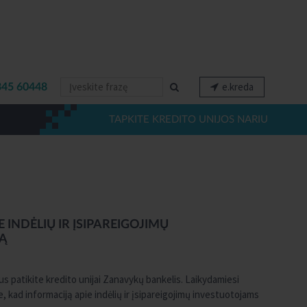
e.kreda
345 60448
TAPKITE KREDITO UNIJOS NARIU
 INDĖLIŲ IR ĮSIPAREIGOJIMŲ
Ą
s patikite kredito unijai Zanavykų bankelis. Laikydamiesi
, kad informaciją apie indėlių ir įsipareigojimų investuotojams