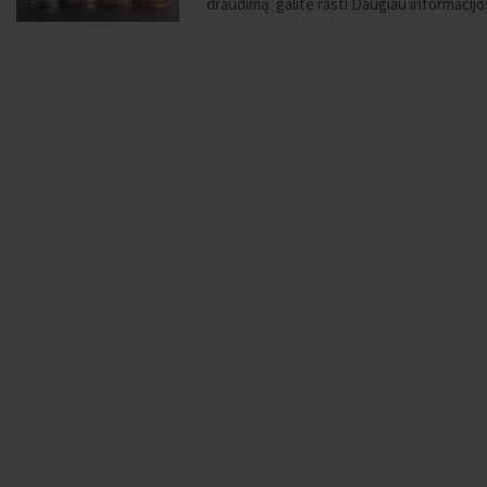
draudimą galite rasti
Daugiau informacijo