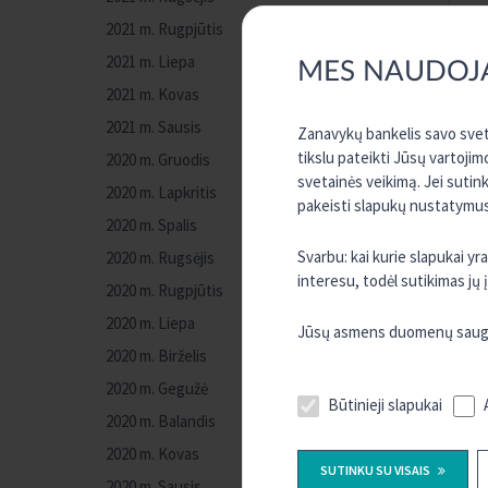
2021 m. Rugpjūtis
2021 m. Liepa
MES NAUDOJ
2021 m. Kovas
2021 m. Sausis
Zanavykų bankelis savo sveta
tikslu pateikti Jūsų vartojim
2020 m. Gruodis
svetainės veikimą. Jei sutin
2020 m. Lapkritis
pakeisti slapukų nustatymus,
2020 m. Spalis
Svarbu: kai kurie slapukai y
2020 m. Rugsėjis
interesu, todėl sutikimas jų
2020 m. Rugpjūtis
2020 m. Liepa
Jūsų asmens duomenų saugum
2020 m. Birželis
2020 m. Gegužė
Būtinieji slapukai
2020 m. Balandis
2020 m. Kovas
SUTINKU SU VISAIS
2020 m. Sausis