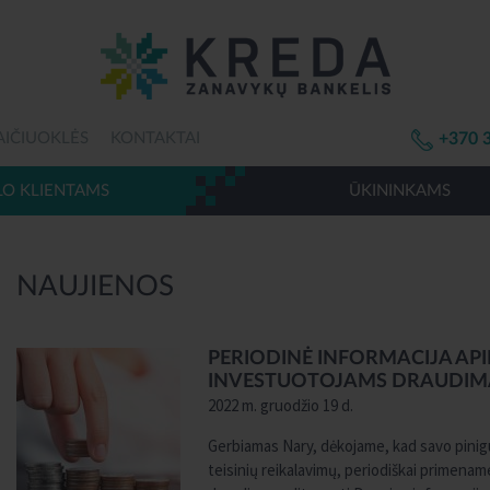
AIČIUOKLĖS
KONTAKTAI
+370 
LO KLIENTAMS
ŪKININKAMS
NAUJIENOS
PERIODINĖ INFORMACIJA APIE
INVESTUOTOJAMS DRAUDIM
2022 m. gruodžio 19 d.
Gerbiamas Nary, dėkojame, kad savo pinigu
teisinių reikalavimų, periodiškai primename