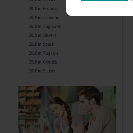
2019 m. Gruodis
2019 m. Lapkritis
2019 m. Rugpjūtis
2019 m. Birželis
2018 m. Spalis
2018 m. Rugsėjis
2018 m. Gegužė
2018 m. Sausis