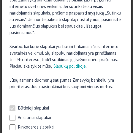
2022 m. Gruodis
interneto svetainės veikimą. Jei sutinkate su visais
2022 m. Lapkritis
naudojamais slapukais, prašome paspausti mygtuką „Sutinku
2022 m. Rugpjūtis
su visais“. Jei norite pakeisti slapukų nustatymus, pasirinkite
Jus dominančius slapukus bei spauskite „Išsaugoti
2022 m. Kovas
pasirinkimus“.
2022 m. Sausis
2021 m. Rugsėjis
Svarbu: kai kurie slapukai yra būtini tinkamam šios interneto
svetainės veikimui. Šių slapukų naudojimas yra grindžiamas
2021 m. Rugpjūtis
teisėtu interesu, todėl sutikimas jų įrašymui nėra prašomas.
2021 m. Liepa
Plačiau skaitykite mūsų
Slapukų politikoje
.
2021 m. Kovas
Jūsų asmens duomenų saugumas Zanavykų bankeliui yra
2021 m. Sausis
prioritetas. Jūsų pasirinkimai bus saugomi vienus metus.
2020 m. Gruodis
2020 m. Lapkritis
2020 m. Spalis
Būtinieji slapukai
2020 m. Rugsėjis
Analitiniai slapukai
2020 m. Rugpjūtis
Rinkodaros slapukai