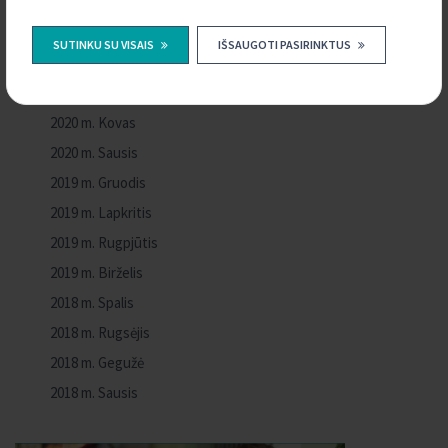
2020 m. Liepa
2020 m. Birželis
SUTINKU SU VISAIS
IŠSAUGOTI PASIRINKTUS
2020 m. Gegužė
2020 m. Balandis
2020 m. Kovas
2020 m. Sausis
2019 m. Gruodis
2019 m. Lapkritis
2019 m. Rugpjūtis
2019 m. Birželis
2018 m. Spalis
2018 m. Rugsėjis
2018 m. Gegužė
2018 m. Sausis