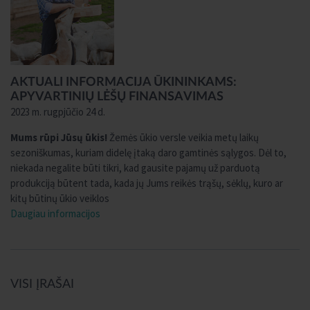
AKTUALI INFORMACIJA ŪKININKAMS:
APYVARTINIŲ LĖŠŲ FINANSAVIMAS
2023 m. rugpjūčio 24 d.
Mums rūpi Jūsų ūkis!
Žemės ūkio versle veikia metų laikų
sezoniškumas, kuriam didelę įtaką daro gamtinės sąlygos. Dėl to,
niekada negalite būti tikri, kad gausite pajamų už parduotą
produkciją būtent tada, kada jų Jums reikės trąšų, sėklų, kuro ar
kitų būtinų ūkio veiklos
Daugiau informacijos
VISI ĮRAŠAI