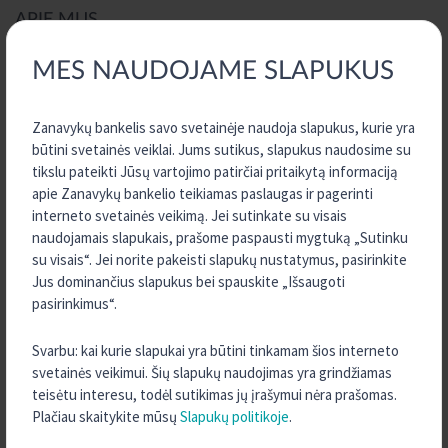
APIE MUS
MES NAUDOJAME SLAPUKUS
Zanavykų bankelis
Paskolų ir indėlių skaičiuoklės
Zanavykų bankelis savo svetainėje naudoja slapukus, kurie yra
Dokumentai
būtini svetainės veiklai. Jums sutikus, slapukus naudosime su
tikslu pateikti Jūsų vartojimo patirčiai pritaikytą informaciją
Dokumentų formos
apie Zanavykų bankelio teikiamas paslaugas ir pagerinti
Svarbi informacija
interneto svetainės veikimą. Jei sutinkate su visais
Finansinės ataskaitos
naudojamais slapukais, prašome paspausti mygtuką „Sutinku
su visais“. Jei norite pakeisti slapukų nustatymus, pasirinkite
Informacija indėlininkui apie indėlių draudimą
Jus dominančius slapukus bei spauskite „Išsaugoti
Sunkumai grąžinant paskolą
pasirinkimus“.
Jei pažeidė jūsų teises
Svarbu: kai kurie slapukai yra būtini tinkamam šios interneto
Karjera
svetainės veikimui. Šių slapukų naudojimas yra grindžiamas
KREDA grupės kredito unijos
teisėtu interesu, todėl sutikimas jų įrašymui nėra prašomas.
Kontaktai, rekvizitai
Plačiau skaitykite mūsų
Slapukų politikoje
.