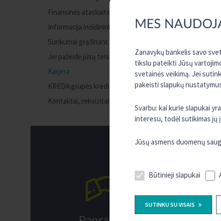
Finansinės ataskaitos
MES NAUDOJ
Informacija indėlininkui apie indėlių draudimą
Sunkumai grąžinant paskolą
Zanavykų bankelis savo sveta
Jei pažeidė jūsų teises
tikslu pateikti Jūsų vartojim
Karjera
svetainės veikimą. Jei sutin
pakeisti slapukų nustatymus,
KREDA grupės kredito unijos
Kontaktai, rekvizitai
Svarbu: kai kurie slapukai y
interesu, todėl sutikimas jų
Jūsų asmens duomenų saugum
Būtinieji slapukai
SUTINKU SU VISAIS