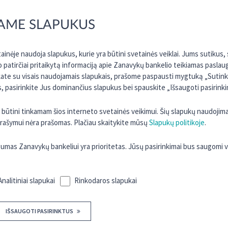
AME SLAPUKUS
Šiuo metu darbo pasiūlymų neturime. Jei Jus domina
galimybė tapti kredito unijos Zanavykų bankelis
komandos dalimi, atsiųskite savo gyvenimo aprašymą
inėje naudoja slapukus, kurie yra būtini svetainės veiklai. Jums sutikus
el. paštu
zanavykai@kreda.lt
ir, atsiradus pokyčiams
o patirčiai pritaikytą informaciją apie Zanavykų bankelio teikiamas paslau
mūsų komandoje, mielai su Jumis susisieksime.
kate su visais naudojamais slapukais, prašome paspausti mygtuką „Sutinku 
 pasirinkite Jus dominančius slapukus bei spauskite „Išsaugoti pasirinki
ra būtini tinkamam šios interneto svetainės veikimui. Šių slapukų naudojim
 įrašymui nėra prašomas. Plačiau skaitykite mūsų
Slapukų politikoje
.
as Zanavykų bankeliui yra prioritetas. Jūsų pasirinkimai bus saugomi 
Analitiniai slapukai
Rinkodaros slapukai
TURITE KLAUSIMŲ?
SUSISIEKITE SU MUMIS
IŠSAUGOTI PASIRINKTUS