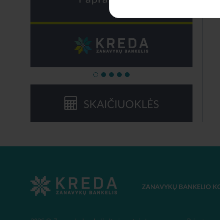
SKAIČIUOKLĖS
ZANAVYKŲ BANKELIO K