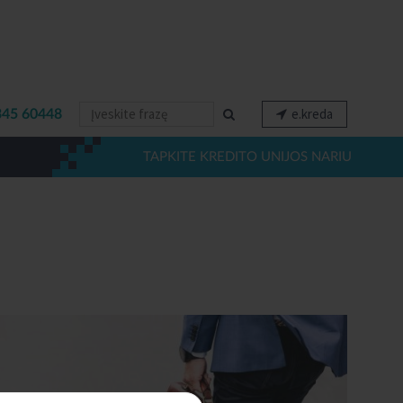
e.kreda
345 60448
TAPKITE KREDITO UNIJOS NARIU