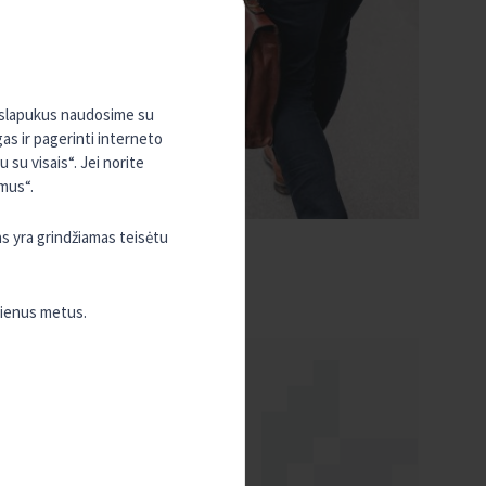
, slapukus naudosime su
gas ir pagerinti interneto
su visais“. Jei norite
mus“.
as yra grindžiamas teisėtu
vienus metus.