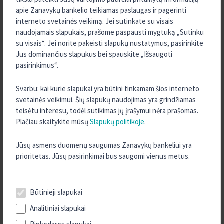
2023 m. Vasaris
apie Zanavykų bankelio teikiamas paslaugas ir pagerinti
interneto svetainės veikimą. Jei sutinkate su visais
2022 m. Gruodis
naudojamais slapukais, prašome paspausti mygtuką „Sutinku
2022 m. Lapkritis
su visais“. Jei norite pakeisti slapukų nustatymus, pasirinkite
2022 m. Rugpjūtis
Jus dominančius slapukus bei spauskite „Išsaugoti
pasirinkimus“.
2022 m. Kovas
2022 m. Sausis
Svarbu: kai kurie slapukai yra būtini tinkamam šios interneto
2021 m. Rugsėjis
svetainės veikimui. Šių slapukų naudojimas yra grindžiamas
teisėtu interesu, todėl sutikimas jų įrašymui nėra prašomas.
2021 m. Rugpjūtis
Plačiau skaitykite mūsų
Slapukų politikoje
.
2021 m. Liepa
2021 m. Kovas
Jūsų asmens duomenų saugumas Zanavykų bankeliui yra
prioritetas. Jūsų pasirinkimai bus saugomi vienus metus.
2021 m. Sausis
2020 m. Gruodis
2020 m. Lapkritis
Būtinieji slapukai
2020 m. Spalis
Analitiniai slapukai
2020 m. Rugsėjis