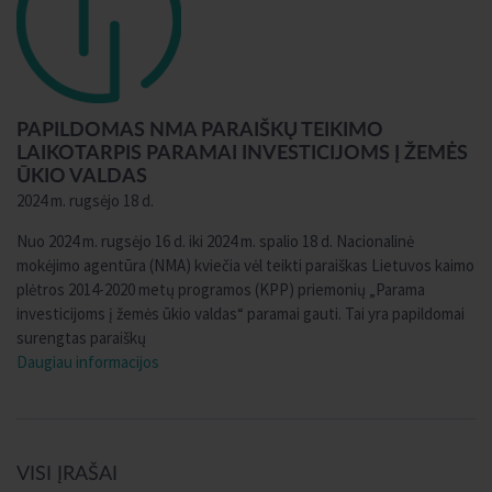
PAPILDOMAS NMA PARAIŠKŲ TEIKIMO
LAIKOTARPIS PARAMAI INVESTICIJOMS Į ŽEMĖS
ŪKIO VALDAS
2024 m. rugsėjo 18 d.
Nuo 2024 m. rugsėjo 16 d. iki 2024 m. spalio 18 d. Nacionalinė
mokėjimo agentūra (NMA) kviečia vėl teikti paraiškas Lietuvos kaimo
plėtros 2014-2020 metų programos (KPP) priemonių „Parama
investicijoms į žemės ūkio valdas“ paramai gauti. Tai yra papildomai
surengtas paraiškų
Daugiau informacijos
VISI ĮRAŠAI