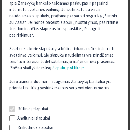
apie Zanavykų bankelio teikiamas paslaugas ir pagerinti
2022 m. Gruodis
interneto svetainės veikimą. Jei sutinkate su visais
2022 m. Lapkritis
naudojamais slapukais, prašome paspausti mygtuką „Sutinku
su visais“. Jei norite pakeisti slapukų nustatymus, pasirinkite
2022 m. Rugpjūtis
Jus dominančius slapukus bei spauskite „Išsaugoti
2022 m. Kovas
pasirinkimus“.
2022 m. Sausis
Svarbu: kai kurie slapukai yra būtini tinkamam šios interneto
2021 m. Rugsėjis
svetainės veikimui. Šių slapukų naudojimas yra grindžiamas
2021 m. Rugpjūtis
teisėtu interesu, todėl sutikimas jų įrašymui nėra prašomas.
2021 m. Liepa
Plačiau skaitykite mūsų
Slapukų politikoje
.
2021 m. Kovas
Jūsų asmens duomenų saugumas Zanavykų bankeliui yra
2021 m. Sausis
prioritetas. Jūsų pasirinkimai bus saugomi vienus metus.
2020 m. Gruodis
2020 m. Lapkritis
Būtinieji slapukai
2020 m. Spalis
Analitiniai slapukai
2020 m. Rugsėjis
Rinkodaros slapukai
2020 m. Rugpjūtis