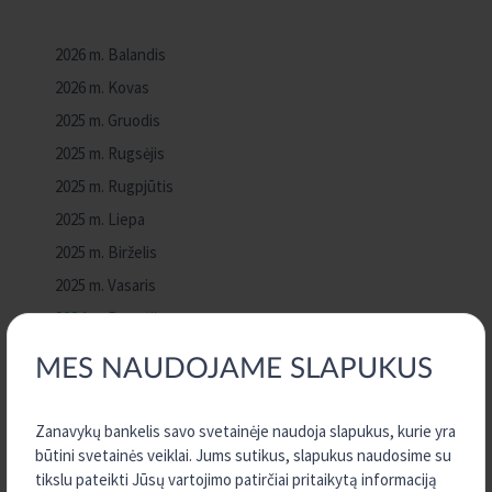
2026 m. Balandis
2026 m. Kovas
2025 m. Gruodis
2025 m. Rugsėjis
2025 m. Rugpjūtis
2025 m. Liepa
2025 m. Birželis
2025 m. Vasaris
2024 m. Rugsėjis
2024 m. Birželis
MES NAUDOJAME SLAPUKUS
2024 m. Balandis
2023 m. Gruodis
Zanavykų bankelis savo svetainėje naudoja slapukus, kurie yra
2023 m. Rugpjūtis
būtini svetainės veiklai. Jums sutikus, slapukus naudosime su
tikslu pateikti Jūsų vartojimo patirčiai pritaikytą informaciją
2023 m. Vasaris