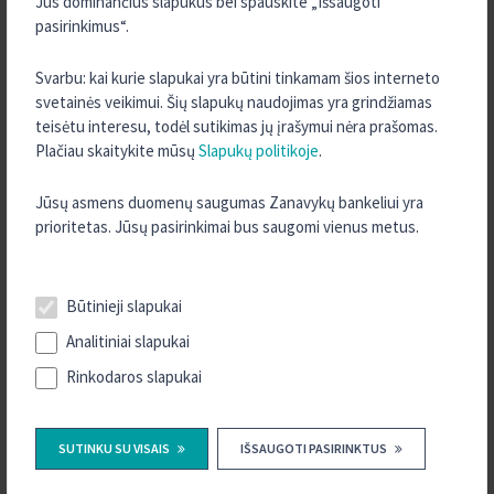
Jus dominančius slapukus bei spauskite „Išsaugoti
TURITE KLAUSIMŲ?
pasirinkimus“.
SUSISIEKITE SU MUMIS
Svarbu: kai kurie slapukai yra būtini tinkamam šios interneto
svetainės veikimui. Šių slapukų naudojimas yra grindžiamas
teisėtu interesu, todėl sutikimas jų įrašymui nėra prašomas.
KONTAKTAI
Plačiau skaitykite mūsų
Slapukų politikoje
.
Jūsų asmens duomenų saugumas Zanavykų bankeliui yra
prioritetas. Jūsų pasirinkimai bus saugomi vienus metus.
VISOS NAUJIENOS
Būtinieji slapukai
2026 m. Balandis
Analitiniai slapukai
2026 m. Kovas
Rinkodaros slapukai
2025 m. Gruodis
2025 m. Rugsėjis
SUTINKU SU VISAIS
IŠSAUGOTI PASIRINKTUS
2025 m. Rugpjūtis