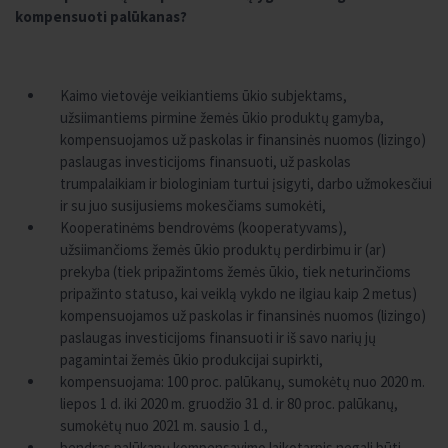
kompensuoti palūkanas?
Kaimo vietovėje veikiantiems ūkio subjektams,
užsiimantiems pirmine žemės ūkio produktų gamyba,
kompensuojamos už paskolas ir finansinės nuomos (lizingo)
paslaugas investicijoms finansuoti, už paskolas
trumpalaikiam ir biologiniam turtui įsigyti, darbo užmokesčiui
ir su juo susijusiems mokesčiams sumokėti,
Kooperatinėms bendrovėms (kooperatyvams),
užsiimančioms žemės ūkio produktų perdirbimu ir (ar)
prekyba (tiek pripažintoms žemės ūkio, tiek neturinčioms
pripažinto statuso, kai veiklą vykdo ne ilgiau kaip 2 metus)
kompensuojamos už paskolas ir finansinės nuomos (lizingo)
paslaugas investicijoms finansuoti ir iš savo narių jų
pagamintai žemės ūkio produkcijai supirkti,
kompensuojama: 100 proc. palūkanų, sumokėtų nuo 2020 m.
liepos 1 d. iki 2020 m. gruodžio 31 d. ir 80 proc. palūkanų,
sumokėtų nuo 2021 m. sausio 1 d.,
bendras palūkanų kompensavimo laikotarpis negali būti