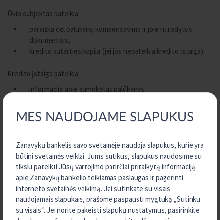
Ūkio subjektas pateikia:
paraišką dėl palūkanų kompensavimo ir joje nurodytus
dokumentus,
kredito sutarties kopiją (jei jos nepateikia kredito įstaiga).
Kredito įstaiga pateikia:
informaciją apie sumokėtas palūkanas.
MES NAUDOJAME SLAPUKUS
Paraiškos formą ir kitą informaciją galima rasti Žemės ūkio paskolų
Zanavykų bankelis savo svetainėje naudoja slapukus, kurie yra
garantijų fondo svetainėje internete www.garfondas.lt.
būtini svetainės veiklai. Jums sutikus, slapukus naudosime su
tikslu pateikti Jūsų vartojimo patirčiai pritaikytą informaciją
Domina papildoma informacija apie šios programos sąlygas?
apie Zanavykų bankelio teikiamas paslaugas ir pagerinti
Kreipkitės FB žinute, telefonu
+370 345 60448
arba el. paštu
interneto svetainės veikimą. Jei sutinkate su visais
zanavykai@kreda.lt
., o taip pat galite užpildyti Kontaktinę formą.
naudojamais slapukais, prašome paspausti mygtuką „Sutinku
su visais“. Jei norite pakeisti slapukų nustatymus, pasirinkite