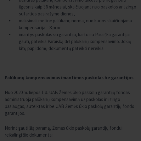
ilgesnis kaip 36 mėnesiai, skaičiuojant nuo paskolos ar lizingo
sutarties pasirašymo dienos,
maksimali metinė palūkanų norma, nuo kurios skaičiuojama
kompensacija – 8 proc.
imantys paskolas su garantija, kartu su Paraiška garantijai
gauti, pateikia Paraišką dėl palūkanų kompensavimo. Jokių
kitų papildomų dokumentų pateikti nereikia.
Palūkanų kompensavimas imantiems paskolas be garantijos
Nuo 2020 m. liepos 1 d. UAB Žemės ūkio paskolų garantijų fondas
administruoja palūkanų kompensavimą už paskolas ir lizingo
paslaugas, suteiktas ir be UAB Žemės ūkio paskolų garantijų fondo
garantijos.
Norint gauti šią paramą, Žemės ūkio paskolų garantijų fondui
reikalingi šie dokumentai: