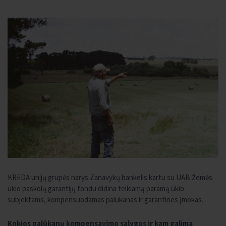
KREDA unijų grupės narys Zanavykų bankelis kartu su UAB Žemės
ūkio paskolų garantijų fondu didina teikiamą paramą ūkio
subjektams, kompensuodamas palūkanas ir garantines įmokas.
Kokios palūkanų kompensavimo sąlygos ir kam galima