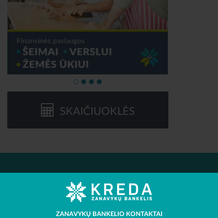
SKAIČIUOKLĖS
ZANAVYKŲ BANKELIO KONTAKTAI