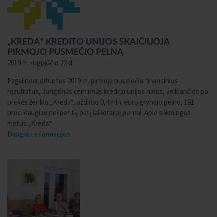
„KREDA“ KREDITO UNIJOS SKAIČIUOJA
PIRMOJO PUSMEČIO PELNĄ
2019 m. rugpjūčio 22 d.
Pagal neaudituotus 2019 m. pirmojo pusmečio finansinius
rezultatus, Jungtinės centrinės kredito unijos narės, veikiančios po
prekės ženklu „Kreda“, uždirbo 0,4 mln. eurų grynojo pelno, 191
proc. daugiau nei per tą patį laikotarpį pernai. Apie sėkmingus
metus „Kreda“
Daugiau informacijos