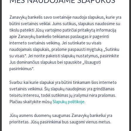
MES NAUDOJAME SLAPUKUS
reglamentas. Dalinamės dokumentu, kuriame apžvelgiame, kaip
tvarkome Jūsų asmens duomenis, ir nurodome Jūsų teises pagal
Zanavykų bankelis savo svetainėje naudoja slapukus, kurie yra
asmens duomenų apsaugą reglamentuojančius teisės aktus. Kokie
būtini svetainės veiklai. Jums sutikus, slapukus naudosime su
tiksliai duomenys tvarkomi ir
tikslu pateikti Jūsų vartojimo patirčiai pritaikytą informaciją
Daugiau informacijos
apie Zanavykų bankelio teikiamas paslaugas ir pagerinti
interneto svetainės veikimą. Jei sutinkate su visais
naudojamais slapukais, prašome paspausti mygtuką „Sutinku
su visais“. Jei norite pakeisti slapukų nustatymus, pasirinkite
Jus dominančius slapukus bei spauskite „Išsaugoti
pasirinkimus“.
Svarbu: kai kurie slapukai yra būtini tinkamam šios interneto
svetainės veikimui. Šių slapukų naudojimas yra grindžiamas
teisėtu interesu, todėl sutikimas jų įrašymui nėra prašomas.
JUNGTINĖS CENTRINĖS KREDITO UNIJOS NARĖS
Plačiau skaitykite mūsų
Slapukų politikoje
.
PERNAI UŽDIRBO 0,9 MLN. EURŲ PELNO
2018 m. gegužės 03 d.
Jūsų asmens duomenų saugumas Zanavykų bankeliui yra
Po kredito unijų reformos veiklą pradėjusi Jungtinė centrinė kredito
prioritetas. Jūsų pasirinkimai bus saugomi vienus metus.
unija, veikianti su prekės ženklu KREDA, skelbia audituotus kredito