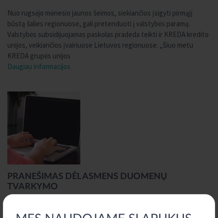
Nuo rugsėjo mėnesio jaunos šeimos, siekiančios įsigyti pirmąjį
būstą šalies regionuose, gali pretenduoti į valstybės paramą.
Valstybės subsidijuojamas paskolas pradeda teikti ir KREDA kredito
unijos, veikiančios įvairiuose Lietuvos regionuose. „Šiuo metu
KREDA grupės unijos
Daugiau informacijos
PRANEŠIMAS DĖL ASMENS DUOMENŲ
TVARKYMO
2018 m. gegužės 21 d.
Nuo šių metų gegužės 25 d. įsigalioja bendrasis duomenų apsaugos