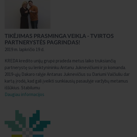
TIKĖJIMAS PRASMINGA VEIKLA - TVIRTOS
PARTNERYSTĖS PAGRINDAS!
2019 m. lapkričio 19 d.
KREDA kredito unijų grupė pradeda metus laiko truksiančią
partnerystę su lenktynininku Antanu Juknevičiumi ir jo komanda.
2019-ųjų Dakaro ralyje Antanas Juknevičius su Dariumi Vaičiuliu dar
kartą įrodė, kad gali įveikti sunkiausių pasaulyje varžybų metamus
iššūkius. Stabilumu
Daugiau informacijos