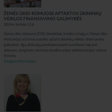
ŽEMĖS ŪKIO RŪMUOSE APTARTOS ŪKININKŲ
VEIKLOS FINANSAVIMO GALIMYBĖS
2019 m. birželio 12 d.
Žemės ūkio rūmuose (ŽŪR) žemdirbiai, kredito įstaigų ir Žemės ūkio
ministerijos atstovai susitiko aptarti ūkininkų veiklos finansavimo
galimybes. Ilgų diskusijų pareikalavusiame susitikime taip pat
dalyvavo Jungtinės centrinės kredito unijos administracijos vadovė
Kristina
Daugiau informacijos