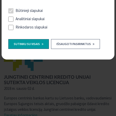
unijų-narių finansinius rezultatus už 2017 metus. Jungtinės
centrinės kredito unijos narės, veikiančios su prekės ženklu
Būtinieji slapukai
„Kreda“, uždirbo
Daugiau informacijos
Analitiniai slapukai
Rinkodaros slapukai
SUTINKU SU VISAIS
IŠSAUGOTI PASIRINKTUS
JUNGTINEI CENTRINEI KREDITO UNIJAI
SUTEIKTA VEIKLOS LICENCIJA
2018 m. sausio 02 d.
Europos centrinis bankas kartu su Lietuvos banku, vadovaudamiesi
Europos Sąjungos teisės aktais, gruodžio pabaigoje išdavė kredito
įstaigos veiklos licenciją Jungtinei centrinei kredito unijai.
Daugiau informacijos