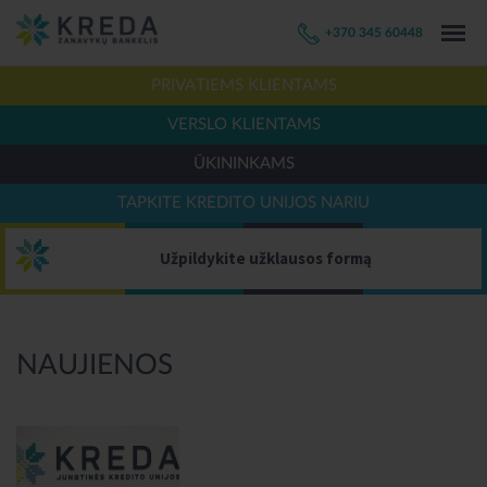
+370 345 60448
PRIVATIEMS KLIENTAMS
VERSLO KLIENTAMS
ŪKININKAMS
TAPKITE KREDITO UNIJOS NARIU
Užpildykite užklausos formą
NAUJIENOS