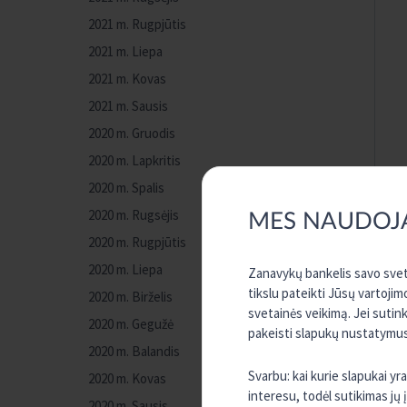
2021 m. Rugpjūtis
2021 m. Liepa
2021 m. Kovas
2021 m. Sausis
2020 m. Gruodis
2020 m. Lapkritis
2020 m. Spalis
2020 m. Rugsėjis
MES NAUDOJ
2020 m. Rugpjūtis
2020 m. Liepa
Zanavykų bankelis savo sveta
tikslu pateikti Jūsų vartojim
2020 m. Birželis
svetainės veikimą. Jei sutin
2020 m. Gegužė
pakeisti slapukų nustatymus,
2020 m. Balandis
Svarbu: kai kurie slapukai y
2020 m. Kovas
interesu, todėl sutikimas jų
2020 m. Sausis