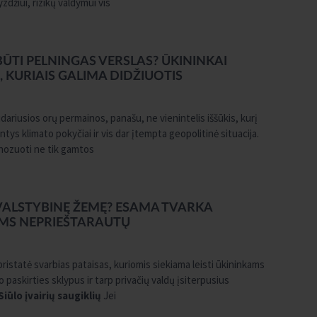
yzdžiui, rizikų valdymui vis
 BŪTI PELNINGAS VERSLAS? ŪKININKAI
, KURIAIS GALIMA DIDŽIUOTIS
ariusios orų permainos, panašu, ne vienintelis iššūkis, kurį
antys klimato pokyčiai ir vis dar įtempta geopolitinė situacija.
nozuoti ne tik gamtos
I VALSTYBINĘ ŽEMĘ? ESAMA TVARKA
AMS NEPRIEŠTARAUTŲ
pristatė svarbias pataisas, kuriomis siekiama leisti ūkininkams
paskirties sklypus ir tarp privačių valdų įsiterpusius
Siūlo įvairių saugiklių
Jei