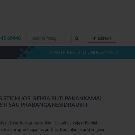
e.kreda
345 60448
TAPKITE KREDITO UNIJOS NARIU
 STICHIJOS: REIKIA BŪTI PAKANKAMAI
ISTI SAU PRABANGĄ NESIDRAUSTI
is dažniau koreguoja su klimato kaita susiję reiškiniai –
s sunkiau prognozuojamos audros. Nors ūkininkai stengiasi