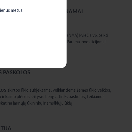
vienus metus.
TEIKIMO LAIKOTARPIS PARAMAI
O VALDAS
o 18 d. Nacionalinė mokėjimo agentūra (NMA) kviečia vėl teikti
20 metų programos (KPP) priemonių „Parama investicijoms į
 papildomai surengtas paraiškų
S PASKOLOS
OLOS
skirtos ūkio subjektams, veikiantiems žemės ūkio veiklos,
ir kaimo plėtros srityse. Lengvatinės paskolos, teikiamos
katina jaunųjų ūkininkų ir smulkiųjų ūkių
TIJA