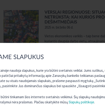
VERSLAI REGIONUOSE: SITUAC
NETRŪKSTA: KAI KURIOS PR
DEŠIMTMEČIAIS
2025 m. birželio 06 d.
Vietos ekonomikos variklis – taip bene daž
kuriantis daugėja darbo vietų, atnaujinam
investicijų. Nors daugelį pradedančiųjų ver
Daugiau informacijos
AME SLAPUKUS
ILTE PASKOLOS INVESTICIJOMS
inėje naudoja slapukus, kurie yra būtini svetainės veiklai. Jums sutikus
VALDAS
o patirčiai pritaikytą informaciją apie Zanavykų bankelio teikiamas paslau
2025 m. vasario 21 d.
kate su visais naudojamais slapukais, prašome paspausti mygtuką „Sutinku 
ILTE PASKOLOS INVESTICIJOMS, ĮSKA
 pasirinkite Jus dominančius slapukus bei spauskite „Išsaugoti pasirinki
plėtoti tvarią žemės ūkio produktų gamybą,
prisitaikyti prie jos. Finansavimas gali būti
ra būtini tinkamam šios interneto svetainės veikimui. Šių slapukų naudojim
Daugiau informacijos
 įrašymui nėra prašomas. Plačiau skaitykite mūsų
Slapukų politikoje
.