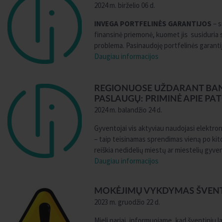
2024 m. birželio 06 d.
INVEGA PORTFELINĖS GARANTIJOS
– 
finansinė priemonė, kuomet jis susiduria
problema. Pasinaudoję portfelinės garantij
Daugiau informacijos
REGIONUOSE UŽDARANT BANK
PASLAUGŲ: PRIMINĖ APIE PA
2024 m. balandžio 24 d.
Gyventojai vis aktyviau naudojasi elektron
– taip teisinamas sprendimas vieną po kit
reiškia nedidelių miestų ar miestelių gyve
Daugiau informacijos
MOKĖJIMŲ VYKDYMAS ŠVENT
2023 m. gruodžio 22 d.
Mieli nariai, informuojame, kad šventiniu la