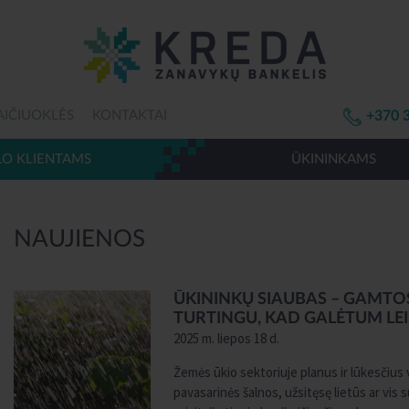
AIČIUOKLĖS
KONTAKTAI
+370 
LO KLIENTAMS
ŪKININKAMS
NAUJIENOS
ŪKININKŲ SIAUBAS – GAMTOS
TURTINGU, KAD GALĖTUM LE
2025 m. liepos 18 d.
Žemės ūkio sektoriuje planus ir lūkesčius v
pavasarinės šalnos, užsitęsę lietūs ar vi