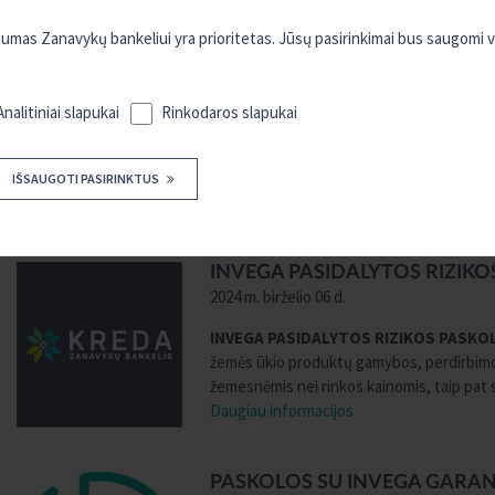
as Zanavykų bankeliui yra prioritetas. Jūsų pasirinkimai bus saugomi 
PAPILDOMAS NMA PARAIŠKŲ 
INVESTICIJOMS Į ŽEMĖS ŪKI
2024 m. rugsėjo 18 d.
Analitiniai slapukai
Rinkodaros slapukai
Nuo 2024 m. rugsėjo 16 d. iki 2024 m. spali
paraiškas Lietuvos kaimo plėtros 2014-20
IŠSAUGOTI PASIRINKTUS
žemės ūkio valdas“ paramai gauti. Tai yra
Daugiau informacijos
INVEGA PASIDALYTOS RIZIKO
2024 m. birželio 06 d.
INVEGA PASIDALYTOS RIZIKOS PASK
žemės ūkio produktų gamybos, perdirbimo 
žemesnėmis nei rinkos kainomis, taip pat s
Daugiau informacijos
PASKOLOS SU INVEGA GARAN