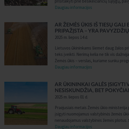
prisitaikyti prie besikeičiančių sąlygų, pav
Daugiau informacijos
AR ŽEMĖS ŪKIS IŠ TIESŲ GALI
PRIPAŽĮSTA – YRA PAVYZDŽIŲ
2025 m. liepos 14 d.
Lietuvos ūkininkams šiemet daug žalos prid
teks įveikti. Nerimą kelia ne tik vis dažnėj
Žemės ūkis – verslas, kuriame sunku prog
Daugiau informacijos
AR ŪKININKAI GALĖS ĮSIGYT
NESISKUNDŽIA, BET POKYČI
2025 m. liepos 01 d.
Praėjusiais metais Žemės ūkio ministerija 
įsigyti nuomojamus valstybinės žemės ūkio 
nenaudojamus valstybinės žemės plotus.
Daugiau informacijos