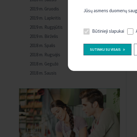
2019 m. Gruodis
Jūsų asmens duomenų saugum
2019 m. Lapkritis
2019 m. Rugpjūtis
Būtinieji slapukai
2019 m. Birželis
2018 m. Spalis
SUTINKU SU VISAIS
2018 m. Rugsėjis
2018 m. Gegužė
2018 m. Sausis