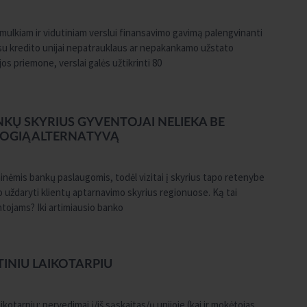
smulkiam ir vidutiniam verslui finansavimo gavimą palengvinanti
 su kredito unijai nepatrauklaus ar nepakankamo užstato
os priemone, verslai galės užtikrinti 80
Ų SKYRIUS GYVENTOJAI NELIEKA BE
TOGIĄ ALTERNATYVĄ
inėmis bankų paslaugomis, todėl vizitai į skyrius tapo retenybe
o uždaryti klientų aptarnavimo skyrius regionuose. Ką tai
ntojams? Iki artimiausio banko
INIU LAIKOTARPIU
ikotarpiu: pervedimai į/iš sąskaitas/ų unijoje (kai ir mokėtojas,