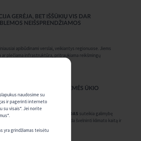
IJA GERĖJA, BET IŠŠŪKIŲ VIS DAR
OBLEMOS NEIŠSPRENDŽIAMOS
niausiai apibūdinami verslai, veikiantys regionuose. Jiems
a ar plečiama infrastruktūra, pritraukiama reikšmingų
slininkų vienija bendra idėja –
, ĮSKAITANT TVARIAS, Į ŽEMĖS ŪKIO
, slapukus naudosime su
gas ir pagerinti interneto
su visais“. Jei norite
ITANT TVARIAS, Į ŽEMĖS ŪKIO VALDAS
suteikia galimybę
mus“.
 skatinant investicijas, kurios padeda švelninti klimato kaitą ir
 skirtas ir atsinaujinančios energijos
as yra grindžiamas teisėtu