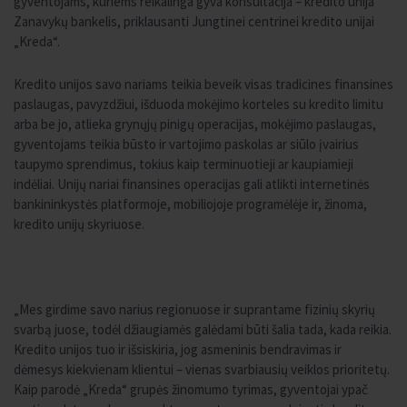
gyventojams, kuriems reikalinga gyva konsultacija – kredito unija
Zanavykų bankelis, priklausanti Jungtinei centrinei kredito unijai
„Kreda“.
Kredito unijos savo nariams teikia beveik visas tradicines finansines
paslaugas, pavyzdžiui, išduoda mokėjimo korteles su kredito limitu
arba be jo, atlieka grynųjų pinigų operacijas, mokėjimo paslaugas,
gyventojams teikia būsto ir vartojimo paskolas ar siūlo įvairius
taupymo sprendimus, tokius kaip terminuotieji ar kaupiamieji
indėliai. Unijų nariai finansines operacijas gali atlikti internetinės
bankininkystės platformoje, mobiliojoje programėlėje ir, žinoma,
kredito unijų skyriuose.
„Mes girdime savo narius regionuose ir suprantame fizinių skyrių
svarbą juose, todėl džiaugiamės galėdami būti šalia tada, kada reikia.
Kredito unijos tuo ir išsiskiria, jog asmeninis bendravimas ir
dėmesys kiekvienam klientui – vienas svarbiausių veiklos prioritetų.
Kaip parodė „Kreda“ grupės žinomumo tyrimas, gyventojai ypač