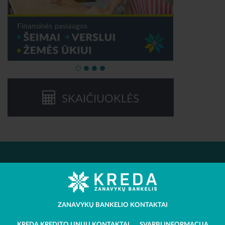
SKAIČIUOKLĖS
ZANAVYKŲ BANKELIO KONTAKTAI
KREDA KREDITO UNIJŲ KONTAKTAI
SVARBI INFORMACIJA