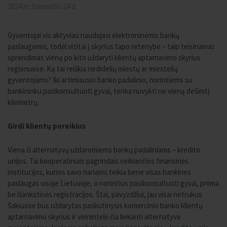
2024 m. balandžio 24 d.
Gyventojai vis aktyviau naudojasi elektroninėmis bankų
paslaugomis, todėl vizitai į skyrius tapo retenybe – taip teisinamas
sprendimas vieną po kito uždaryti klientų aptarnavimo skyrius
regionuose. Ką tai reiškia nedidelių miestų ar miestelių
gyventojams? Iki artimiausio banko padalinio, norintiems su
bankininku pasikonsultuoti gyvai, tenka nuvykti ne vieną dešimtį
kilometrų.
Girdi klientų poreikius
Viena iš alternatyvų uždaromiems bankų padaliniams – kredito
unijos. Tai kooperatiniais pagrindais veikiančios finansinės
institucijos, kurios savo nariams teikia bene visas bankines
paslaugas visoje Lietuvoje, o norinčius pasikonsultuoti gyvai, priima
be išankstinės registracijos. Štai, pavyzdžiui, jau visai netrukus
Šakiuose bus uždarytas paskutinysis komercinio banko klientų
aptarnavimo skyrius ir vienintelė čia liekanti alternatyva