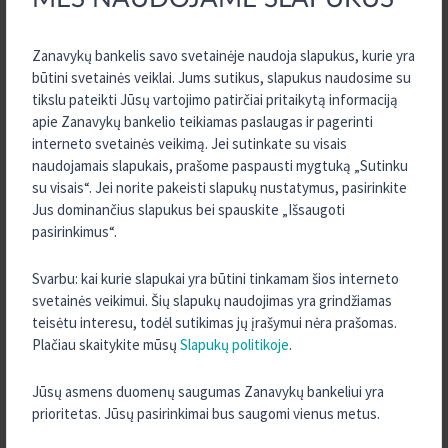
Lietuvos bankų asociacijos duomenimis, Lietuvoje veikia 380 bankų
ir kredito unijų skyrių.
Zanavykų bankelis savo svetainėje naudoja slapukus, kurie yra
„Kreda“ grupės kredito unijos veikia Biržų, Ignalinos, Raseinių,
būtini svetainės veiklai. Jums sutikus, slapukus naudosime su
Šakių, Šilalės, Kupiškio, Kauno, Panevėžio, Joniškio, Kupiškio,
tikslu pateikti Jūsų vartojimo patirčiai pritaikytą informaciją
Vilniaus regionuose.
apie Zanavykų bankelio teikiamas paslaugas ir pagerinti
interneto svetainės veikimą. Jei sutinkate su visais
naudojamais slapukais, prašome paspausti mygtuką „Sutinku
su visais“. Jei norite pakeisti slapukų nustatymus, pasirinkite
VISOS NAUJIENOS
Jus dominančius slapukus bei spauskite „Išsaugoti
pasirinkimus“.
2026 m. Balandis
Svarbu: kai kurie slapukai yra būtini tinkamam šios interneto
svetainės veikimui. Šių slapukų naudojimas yra grindžiamas
2026 m. Kovas
teisėtu interesu, todėl sutikimas jų įrašymui nėra prašomas.
2025 m. Gruodis
Plačiau skaitykite mūsų
Slapukų politikoje
.
2025 m. Rugsėjis
Jūsų asmens duomenų saugumas Zanavykų bankeliui yra
2025 m. Rugpjūtis
prioritetas. Jūsų pasirinkimai bus saugomi vienus metus.
2025 m. Liepa