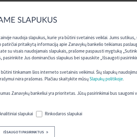
AME SLAPUKUS
inėje naudoja slapukus, kurie yra būtini svetainės veiklai. Jums sutikus
o patirčiai pritaikytą informaciją apie Zanavykų bankelio teikiamas paslau
kate su visais naudojamais slapukais, prašome paspausti mygtuką „Sutinku 
 pasirinkite Jus dominančius slapukus bei spauskite „Išsaugoti pasirinki
ra būtini tinkamam šios interneto svetainės veikimui. Šių slapukų naudojim
 įrašymui nėra prašomas. Plačiau skaitykite mūsų
Slapukų politikoje
.
as Zanavykų bankeliui yra prioritetas. Jūsų pasirinkimai bus saugomi 
Analitiniai slapukai
Rinkodaros slapukai
IŠSAUGOTI PASIRINKTUS