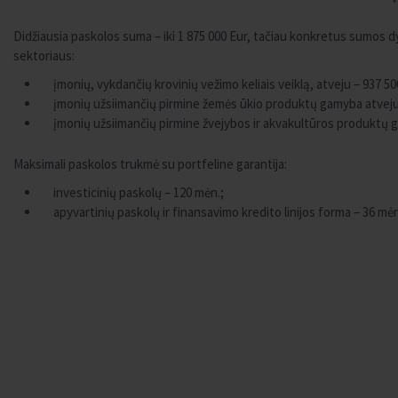
Didžiausia paskolos suma – iki 1 875 000 Eur, tačiau konkretus sumos dy
sektoriaus:
įmonių, vykdančių krovinių vežimo keliais veiklą, atveju – 937 50
įmonių užsiimančių pirmine žemės ūkio produktų gamyba atveju 
įmonių užsiimančių pirmine žvejybos ir akvakultūros produktų g
Maksimali paskolos trukmė su portfeline garantija:
investicinių paskolų – 120 mėn.;
apyvartinių paskolų ir finansavimo kredito linijos forma – 36 mė