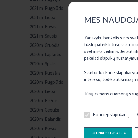
2021 m. Rugpjūtis
2021 m. Liepa
MES NAUDOJ
2021 m. Kovas
2021 m. Sausis
Zanavykų bankelis savo sveta
tikslu pateikti Jūsų vartojim
2020 m. Gruodis
svetainės veikimą. Jei sutin
2020 m. Lapkritis
pakeisti slapukų nustatymus,
2020 m. Spalis
Svarbu: kai kurie slapukai y
2020 m. Rugsėjis
interesu, todėl sutikimas jų
2020 m. Rugpjūtis
2020 m. Liepa
Jūsų asmens duomenų saugum
2020 m. Birželis
2020 m. Gegužė
Būtinieji slapukai
2020 m. Balandis
2020 m. Kovas
SUTINKU SU VISAIS
2020 m. Sausis