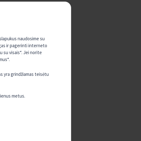
, slapukus naudosime su
gas ir pagerinti interneto
su visais“. Jei norite
mus“.
as yra grindžiamas teisėtu
vienus metus.