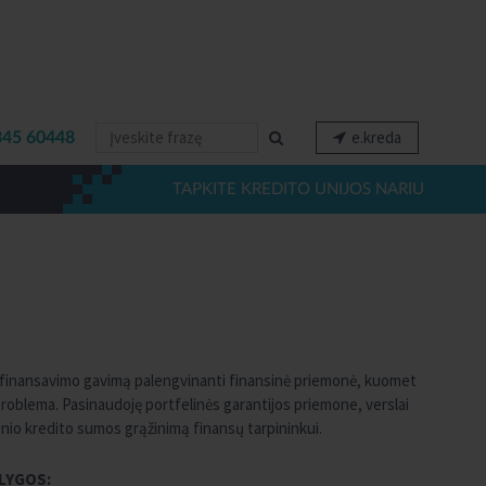
e.kreda
345 60448
TAPKITE KREDITO UNIJOS NARIU
ui finansavimo gavimą palengvinanti finansinė priemonė, kuomet
roblema. Pasinaudoję portfelinės garantijos priemone, verslai
rtinio kredito sumos grąžinimą finansų tarpininkui.
LYGOS: