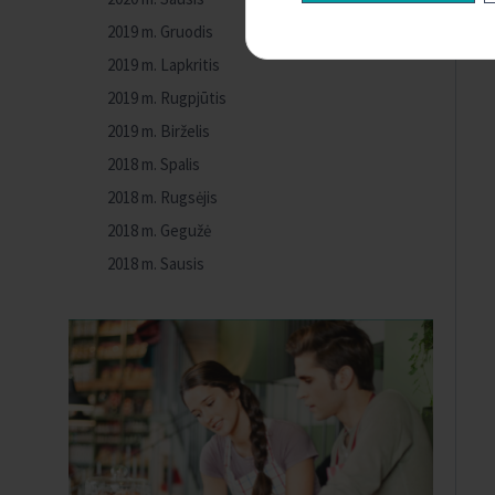
2019 m. Gruodis
2019 m. Lapkritis
2019 m. Rugpjūtis
2019 m. Birželis
2018 m. Spalis
2018 m. Rugsėjis
2018 m. Gegužė
2018 m. Sausis