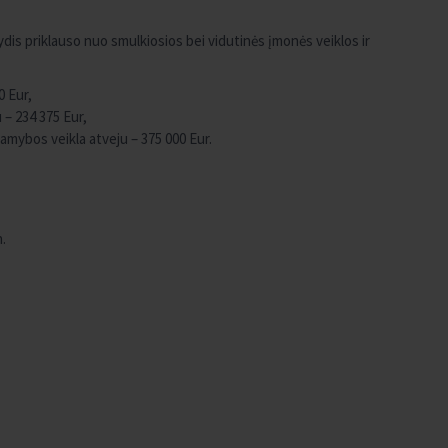
dis priklauso nuo smulkiosios bei vidutinės įmonės veiklos ir
0 Eur,
– 234 375 Eur,
amybos veikla atveju – 375 000 Eur.
n.