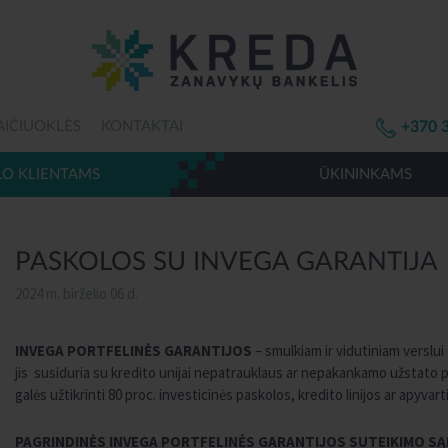
AIČIUOKLĖS
KONTAKTAI
+370 
LO KLIENTAMS
ŪKININKAMS
PASKOLOS SU INVEGA GARANTIJA
2024 m. birželio 06 d.
INVEGA PORTFELINĖS GARANTIJOS
– smulkiam ir vidutiniam versl
jis susiduria su kredito unijai nepatrauklaus ar nepakankamo užstato p
galės užtikrinti 80 proc. investicinės paskolos, kredito linijos ar apyva
PAGRINDINĖS INVEGA PORTFELINĖS GARANTIJOS SUTEIKIMO SĄ