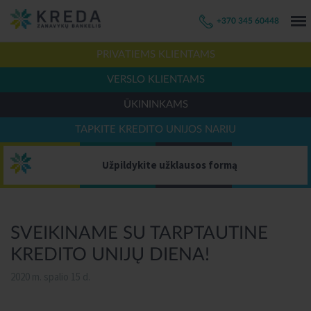
+370 345 60448
PRIVATIEMS KLIENTAMS
VERSLO KLIENTAMS
ŪKININKAMS
TAPKITE KREDITO UNIJOS NARIU
Užpildykite užklausos formą
SVEIKINAME SU TARPTAUTINE
KREDITO UNIJŲ DIENA!
2020 m. spalio 15 d.