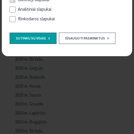
2020 m. Gruodis
Analitiniai slapukai
2020 m. Lapkritis
Rinkodaros slapukai
2020 m. Spalis
2020 m. Rugsėjis
SUTINKU SU VISAIS
IŠSAUGOTI PASIRINKTUS
2020 m. Rugpjūtis
2020 m. Liepa
2020 m. Birželis
2020 m. Gegužė
2020 m. Balandis
2020 m. Kovas
2020 m. Sausis
2019 m. Gruodis
2019 m. Lapkritis
2019 m. Rugpjūtis
2019 m. Birželis