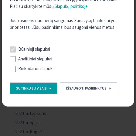
2023 m. Vasaris
Plačiau skaitykite mūsų
Slapukų politikoje
.
2022 m. Gruodis
Jūsų asmens duomenų saugumas Zanavykų bankeliui yra
2022 m. Lapkritis
prioritetas. Jūsų pasirinkimai bus saugomi vienus metus.
2022 m. Rugpjūtis
2022 m. Kovas
Būtinieji slapukai
2022 m. Sausis
Analitiniai slapukai
2021 m. Rugsėjis
2021 m. Rugpjūtis
Rinkodaros slapukai
2021 m. Liepa
2021 m. Kovas
SUTINKU SU VISAIS
IŠSAUGOTI PASIRINKTUS
2021 m. Sausis
2020 m. Gruodis
2020 m. Lapkritis
2020 m. Spalis
2020 m. Rugsėjis