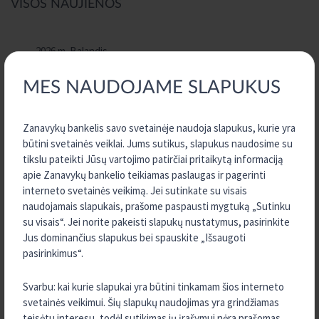
VISOS NAUJIENOS
2026 m. Balandis
2026 m. Kovas
MES NAUDOJAME SLAPUKUS
2025 m. Gruodis
2025 m. Rugsėjis
Zanavykų bankelis savo svetainėje naudoja slapukus, kurie yra
2025 m. Rugpjūtis
būtini svetainės veiklai. Jums sutikus, slapukus naudosime su
2025 m. Liepa
tikslu pateikti Jūsų vartojimo patirčiai pritaikytą informaciją
apie Zanavykų bankelio teikiamas paslaugas ir pagerinti
2025 m. Birželis
interneto svetainės veikimą. Jei sutinkate su visais
2025 m. Vasaris
naudojamais slapukais, prašome paspausti mygtuką „Sutinku
su visais“. Jei norite pakeisti slapukų nustatymus, pasirinkite
2024 m. Rugsėjis
Jus dominančius slapukus bei spauskite „Išsaugoti
2024 m. Birželis
pasirinkimus“.
2024 m. Balandis
2023 m. Gruodis
Svarbu: kai kurie slapukai yra būtini tinkamam šios interneto
svetainės veikimui. Šių slapukų naudojimas yra grindžiamas
2023 m. Rugpjūtis
teisėtu interesu, todėl sutikimas jų įrašymui nėra prašomas.