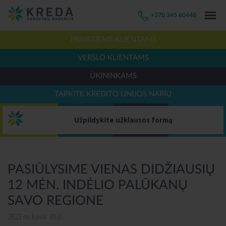
+370 345 60448
PRIVATIEMS KLIENTAMS
VERSLO KLIENTAMS
ŪKININKAMS
TAPKITE KREDITO UNIJOS NARIU
Užpildykite užklausos formą
PASIŪLYSIME VIENAS DIDŽIAUSIŲ
12 MĖN. INDĖLIO PALŪKANŲ
SAVO REGIONE
2022 m. kovo 30 d.