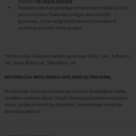
sudarius
tik Unijos skyriuje
Pasiūlymo laikotarpyje pinigai terminuotam indėliui turi būti
pervesti iš kitos finansinės įstaigos arba atsinešti
grynaisiais, tačiau neišgryninti/neišvesti pavedimu iš
sąskaitos, esančios Kreda grupės
*Kredito unija Zanavykų bankelis aptarnauja Šakių r. sav., Jurbarko r.
sav., Kazlų Rūdos sav., Vilkaviškio r. sav.
INFORMACIJA INDĖLININKUI APIE INDĖLIŲ DRAUDIMĄ
Kredito unija Zanavykų bankelis yra Lietuvos Respublikos indėlių
draudimo sistemos dalyvė. Detali informacija pateikiama Valstybės
įmonė „Indėlių ir investicijų draudimas“ internetinėje svetainėje
www.iidraudimas.lt