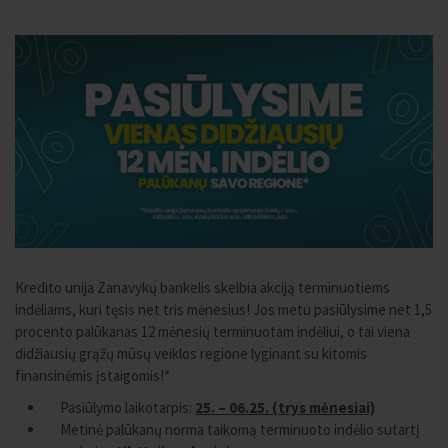
Kredito unija Zanavykų bankelis skelbia akciją terminuotiems
indėliams, kuri tęsis net tris mėnesius! Jos metu pasiūlysime net 1,5
procento palūkanas 12 mėnesių terminuotam indėliui, o tai viena
didžiausių grąžų mūsų veiklos regione lyginant su kitomis
finansinėmis įstaigomis!*
Pasiūlymo laikotarpis:
25.
– 0
6
.25. (trys m
ė
nesiai)
Metinė palūkanų norma taikomą terminuoto indėlio sutartį