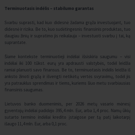
Terminuotasis indėlis – stabilumo garantas
Svarbu suprasti, kad kuo didesnė žadama grąža investuojant, tuo
didesnė ir rizika. Be to, kuo sudėtingesnis finansinis produktas, tuo
daugiau žinių ir supratimo jis reikalauja – investuoti svarbu į tai, ką
suprantate.
Šiame kontekste terminuotieji indėliai išsiskiria saugumu – visi
indėliai iki 100 tūkst. eurų yra apdrausti valstybės, todėl leidžia
ramiai planuoti savo finansus. Be to, terminuotasis indėlis leidžia iš
anksto žinoti grąžą ir išvengti netikėtų vertės svyravimų, todėl jis
yra patrauklus sprendimas ir tiems, kuriems šiuo metu svarbiausias
finansinis saugumas.
Lietuvos banko duomenimis, per 2026 metų vasario mėnesį
gyventojų indėliai padidėjo 395,4 mln. Eur, arba 1,4 proc. Namų ūkių
sutarto termino indėliai kredito įstaigose per tą patį laikotarpį
išaugo 11,4 mln. Eur, arba 0,1 proc.