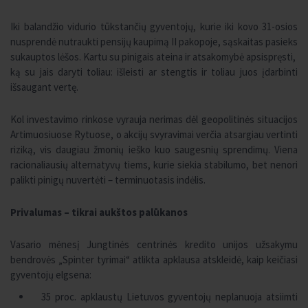
Iki balandžio vidurio tūkstančių gyventojų, kurie iki kovo 31-osios
nusprendė nutraukti pensijų kaupimą II pakopoje, sąskaitas pasieks
sukauptos lėšos. Kartu su pinigais ateina ir atsakomybė apsispręsti,
ką su jais daryti toliau: išleisti ar stengtis ir toliau juos įdarbinti
išsaugant vertę.
Kol investavimo rinkose vyrauja nerimas dėl geopolitinės situacijos
Artimuosiuose Rytuose, o akcijų svyravimai verčia atsargiau vertinti
riziką, vis daugiau žmonių ieško kuo saugesnių sprendimų. Viena
racionaliausių alternatyvų tiems, kurie siekia stabilumo, bet nenori
palikti pinigų nuvertėti – terminuotasis indėlis.
Privalumas – tikrai aukštos palūkanos
Vasario mėnesį Jungtinės centrinės kredito unijos užsakymu
bendrovės „Spinter tyrimai“ atlikta apklausa atskleidė, kaip keičiasi
gyventojų elgsena:
35 proc. apklaustų Lietuvos gyventojų neplanuoja atsiimti