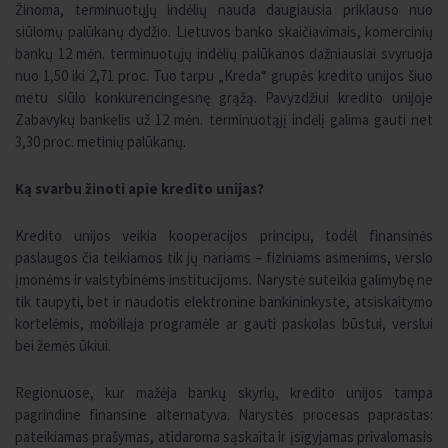
Žinoma, terminuotųjų indėlių nauda daugiausia priklauso nuo
siūlomų palūkanų dydžio. Lietuvos banko skaičiavimais, komercinių
bankų 12 mėn. terminuotųjų indėlių palūkanos dažniausiai svyruoja
nuo 1,50 iki 2,71 proc. Tuo tarpu „Kreda“ grupės kredito unijos šiuo
metu siūlo konkurencingesnę grąžą. Pavyzdžiui kredito unijoje
Zabavykų bankelis už 12 mėn. terminuotąjį indėlį galima gauti net
3,30 proc. metinių palūkanų.
Ką svarbu žinoti apie kredito unijas?
Kredito unijos veikia kooperacijos principu, todėl finansinės
paslaugos čia teikiamos tik jų nariams – fiziniams asmenims, verslo
įmonėms ir valstybinėms institucijoms. Narystė suteikia galimybę ne
tik taupyti, bet ir naudotis elektronine bankininkyste, atsiskaitymo
kortelėmis, mobiliąja programėle ar gauti paskolas būstui, verslui
bei žemės ūkiui.
Regionuose, kur mažėja bankų skyrių, kredito unijos tampa
pagrindine finansine alternatyva. Narystės procesas paprastas:
pateikiamas prašymas, atidaroma sąskaita ir įsigyjamas privalomasis