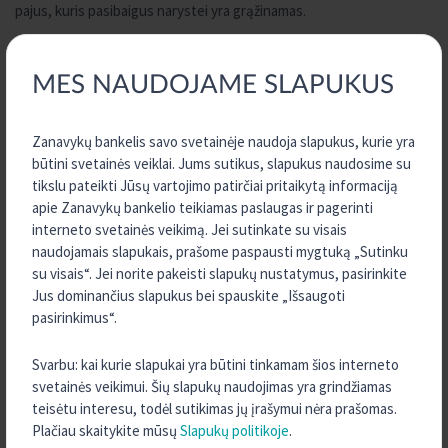
pajus, kuris pasibaigus narystei yra grąžinamas.
Kredito unijų indėlių pasirinkimas
MES NAUDOJAME SLAPUKUS
Kredito unijoje Zanavykų bankelis, kaip ir visoje „Kreda“ grupėje,
galima rinktis kelis indėlių tipus:
Zanavykų bankelis savo svetainėje naudoja slapukus, kurie yra
būtini svetainės veiklai. Jums sutikus, slapukus naudosime su
Terminuotasis indėlis
– saugus taupymo būdas, kuomet pinigai
tikslu pateikti Jūsų vartojimo patirčiai pritaikytą informaciją
padedami sutartam laikui, o už tai gaunamos fiksuotos,
apie Zanavykų bankelio teikiamas paslaugas ir pagerinti
garantuotos palūkanos, kurios leidžia tiksliai žinoti būsimą grąžą.
interneto svetainės veikimą. Jei sutinkate su visais
naudojamais slapukais, prašome paspausti mygtuką „Sutinku
Taupomasis indėlis
– lanksti ir saugi priemonė, kurią galima bet
su visais“. Jei norite pakeisti slapukų nustatymus, pasirinkite
kada papildyti ir bet kada išsiimti pinigus. Palūkanos už taupomąjį
Jus dominančius slapukus bei spauskite „Išsaugoti
indėlį skaičiuojamos kiekvieną dieną ir išmokamos kartą per mėnesį.
pasirinkimus“.
Vaiko indėlis
– ilgalaikė investicija, skirta kaupti lėšas iki vaikui
Svarbu: kai kurie slapukai yra būtini tinkamam šios interneto
sukaks 18 metų. Tai finansinis pagrindas savarankiškam gyvenimui,
svetainės veikimui. Šių slapukų naudojimas yra grindžiamas
studijoms ar kitiems svarbiems tikslams. Prie kaupimo gali prisidėti
teisėtu interesu, todėl sutikimas jų įrašymui nėra prašomas.
tėvai, seneliai ar kiti artimieji.
Plačiau skaitykite mūsų
Slapukų politikoje
.