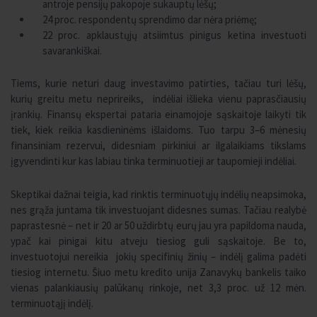
antroje pensijų pakopoje sukauptų lėšų;
24 proc. respondentų sprendimo dar nėra priėmę;
22 proc. apklaustųjų atsiimtus pinigus ketina investuoti
savarankiškai.
Tiems, kurie neturi daug investavimo patirties, tačiau turi lėšų,
kurių greitu metu neprireiks, indėliai išlieka vienu paprasčiausių
įrankių. Finansų ekspertai pataria einamojoje sąskaitoje laikyti tik
tiek, kiek reikia kasdieninėms išlaidoms. Tuo tarpu 3–6 mėnesių
finansiniam rezervui, didesniam pirkiniui ar ilgalaikiams tikslams
įgyvendinti kur kas labiau tinka terminuotieji ar taupomieji indėliai.
Skeptikai dažnai teigia, kad rinktis terminuotųjų indėlių neapsimoka,
nes grąža juntama tik investuojant didesnes sumas. Tačiau realybė
paprastesnė – net ir 20 ar 50 uždirbtų eurų jau yra papildoma nauda,
ypač kai pinigai kitu atveju tiesiog guli sąskaitoje. Be to,
investuotojui nereikia jokių specifinių žinių – indėlį galima padėti
tiesiog internetu. Šiuo metu kredito unija Zanavykų bankelis taiko
vienas palankiausių palūkanų rinkoje, net 3,3 proc. už 12 mėn.
terminuotąjį indėlį.