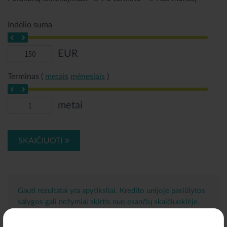
Indėlio suma
EUR
Terminas (
metais
mėnesiais
)
metai
SKAIČIUOTI
Gauti rezultatai yra apytiksliai. Kredito unijoje pasiūlytos
sąlygos gali nežymiai skirtis nuo esančių skaičiuoklėje.