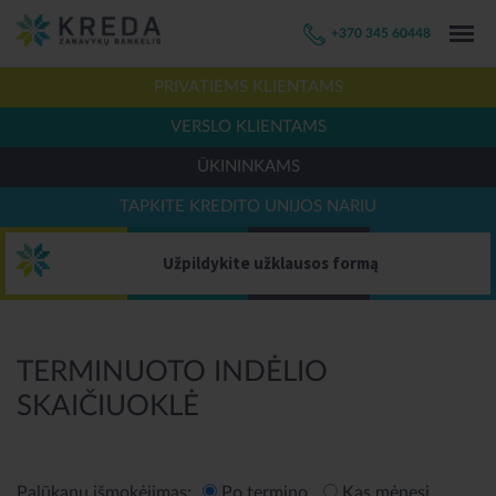
+370 345 60448
PRIVATIEMS KLIENTAMS
VERSLO KLIENTAMS
ŪKININKAMS
TAPKITE KREDITO UNIJOS NARIU
Užpildykite užklausos formą
TERMINUOTO INDĖLIO
SKAIČIUOKLĖ
Palūkanų išmokėjimas:
Po termino
Kas mėnesį