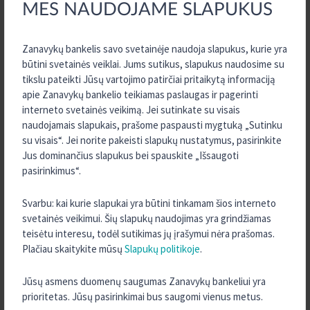
MES NAUDOJAME SLAPUKUS
TURITE KLAUSIMŲ?
Zanavykų bankelis savo svetainėje naudoja slapukus, kurie yra
SUSISIEKITE SU MUMIS
būtini svetainės veiklai. Jums sutikus, slapukus naudosime su
tikslu pateikti Jūsų vartojimo patirčiai pritaikytą informaciją
apie Zanavykų bankelio teikiamas paslaugas ir pagerinti
KONTAKTAI
interneto svetainės veikimą. Jei sutinkate su visais
naudojamais slapukais, prašome paspausti mygtuką „Sutinku
su visais“. Jei norite pakeisti slapukų nustatymus, pasirinkite
Jus dominančius slapukus bei spauskite „Išsaugoti
pasirinkimus“.
APIE MUS
Svarbu: kai kurie slapukai yra būtini tinkamam šios interneto
svetainės veikimui. Šių slapukų naudojimas yra grindžiamas
Zanavykų bankelis
teisėtu interesu, todėl sutikimas jų įrašymui nėra prašomas.
Plačiau skaitykite mūsų
Slapukų politikoje
.
Paskolų ir indėlių skaičiuoklės
Dokumentai
Jūsų asmens duomenų saugumas Zanavykų bankeliui yra
Dokumentų formos
prioritetas. Jūsų pasirinkimai bus saugomi vienus metus.