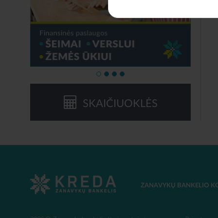
SKAIČIUOKLĖS
ZANAVYKŲ BANKELIO K