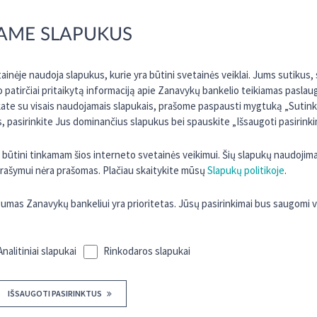
Galioja anksčiau skelbta darbotvarkė.
AME SLAPUKUS
inėje naudoja slapukus, kurie yra būtini svetainės veiklai. Jums sutikus
o patirčiai pritaikytą informaciją apie Zanavykų bankelio teikiamas paslau
kate su visais naudojamais slapukais, prašome paspausti mygtuką „Sutinku 
 pasirinkite Jus dominančius slapukus bei spauskite „Išsaugoti pasirinki
ra būtini tinkamam šios interneto svetainės veikimui. Šių slapukų naudojim
 įrašymui nėra prašomas. Plačiau skaitykite mūsų
Slapukų politikoje
.
as Zanavykų bankeliui yra prioritetas. Jūsų pasirinkimai bus saugomi 
Analitiniai slapukai
Rinkodaros slapukai
IŠSAUGOTI PASIRINKTUS