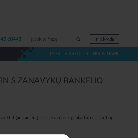
e.kreda
345 60448
TAPKITE KREDITO UNIJOS NARIU
TINIS ZANAVYKŲ BANKELIO
o 31 d. (antradienį) 10 val. kviečiame į pakartotinį visuotinį