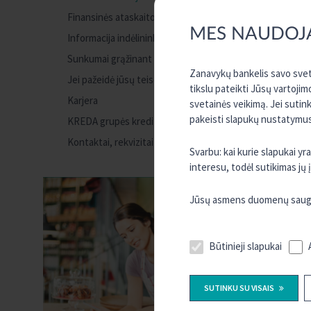
Finansinės ataskaitos
MES NAUDOJ
Informacija indėlininkui apie indėlių draudimą
Sunkumai grąžinant paskolą
Zanavykų bankelis savo sveta
Jei pažeidė jūsų teises
tikslu pateikti Jūsų vartojim
Karjera
svetainės veikimą. Jei sutin
pakeisti slapukų nustatymus,
KREDA grupės kredito unijos
Kontaktai, rekvizitai
Svarbu: kai kurie slapukai y
interesu, todėl sutikimas jų
Jūsų asmens duomenų saugum
Būtinieji slapukai
SUTINKU SU VISAIS