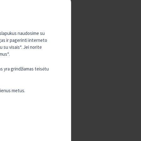
, slapukus naudosime su
gas ir pagerinti interneto
su visais“. Jei norite
mus“.
as yra grindžiamas teisėtu
vienus metus.