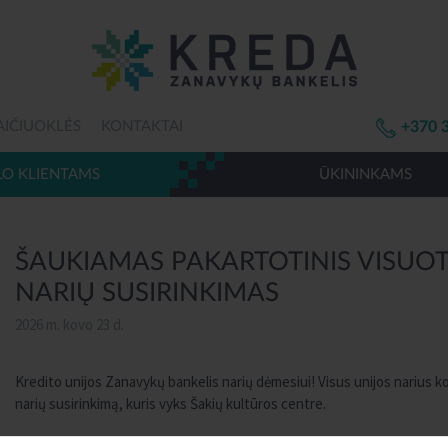
AIČIUOKLĖS
KONTAKTAI
+370 
LO KLIENTAMS
ŪKININKAMS
ŠAUKIAMAS PAKARTOTINIS VISUO
NARIŲ SUSIRINKIMAS
2026 m. kovo 23 d.
Kredito unijos Zanavykų bankelis narių dėmesiui! Visus unijos narius kov
narių susirinkimą, kuris vyks Šakių kultūros centre.