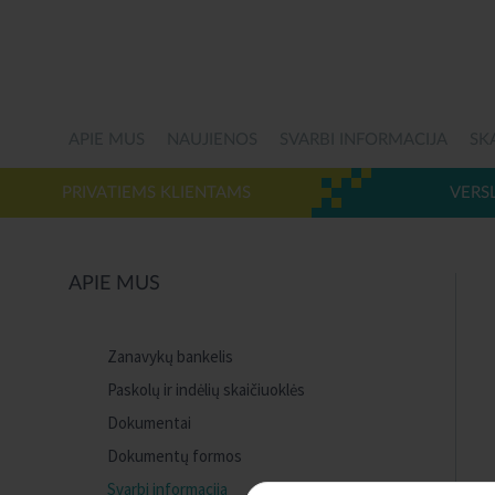
APIE MUS
NAUJIENOS
SVARBI INFORMACIJA
SK
PRIVATIEMS KLIENTAMS
VERS
APIE MUS
Zanavykų bankelis
Paskolų ir indėlių skaičiuoklės
Dokumentai
Dokumentų formos
Svarbi informacija