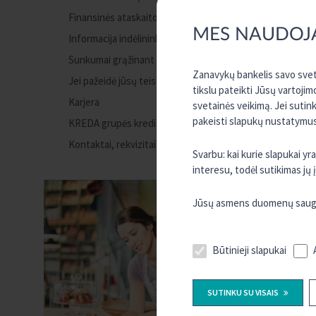
Finansinės ataskaitos
MES NAUDOJ
Informacija indėlininkui apie indėlių draudimą
Sunkumai grąžinant paskolą
Zanavykų bankelis savo sveta
Jei pažeidė jūsų teises
tikslu pateikti Jūsų vartojim
Karjera
svetainės veikimą. Jei sutin
pakeisti slapukų nustatymus,
KREDA grupės kredito unijos
Kontaktai, rekvizitai
Svarbu: kai kurie slapukai y
interesu, todėl sutikimas jų
Jūsų asmens duomenų saugum
Būtinieji slapukai
SUTINKU SU VISAIS