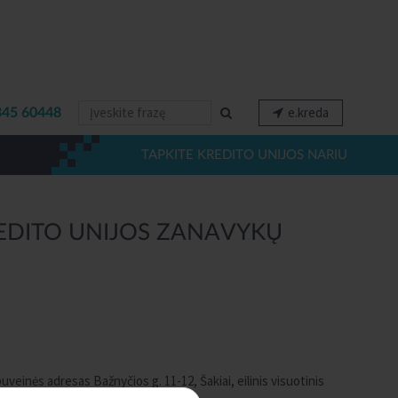
e.kreda
345 60448
TAPKITE KREDITO UNIJOS NARIU
KREDITO UNIJOS ZANAVYKŲ
uveinės adresas Bažnyčios g. 11-12, Šakiai, eilinis visuotinis