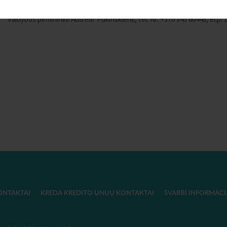
Valdybos pirmininkė Aušrelė Pukinskienė, tel. Nr. +370 345 60448, el.p.
ONTAKTAI
KREDA KREDITO UNIJŲ KONTAKTAI
SVARBI INFORMACI