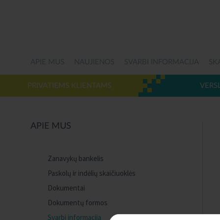
APIE MUS
NAUJIENOS
SVARBI INFORMACIJA
SK
PRIVATIEMS KLIENTAMS
VERS
APIE MUS
Zanavykų bankelis
Paskolų ir indėlių skaičiuoklės
Dokumentai
Dokumentų formos
Svarbi informacija