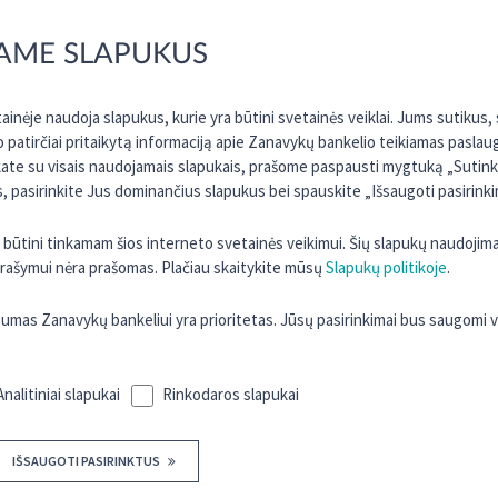
narių susirinkimas, numatant sekančią darbotvarkę:
Vidaus audito tarnybos ataskaita. Ataskaitos įvertinimas.
AME SLAPUKUS
Valdybos ataskaita. Ataskaitos įvertinimas.
Paskolų komiteto ataskaita. Ataskaitos įvertinimas.
Metinių finansinių ataskaitų rinkinio ir pelno paskirstymo tvark
inėje naudoja slapukus, kurie yra būtini svetainės veiklai. Jums sutikus
tvirtinimas. Nutarimo dėl pelno paskirstymo tvarkos priėmimas.
o patirčiai pritaikytą informaciją apie Zanavykų bankelio teikiamas paslau
2026 m. kredito unijos pajamų ir išlaidų sąmatos tvirtinimas. At
kate su visais naudojamais slapukais, prašome paspausti mygtuką „Sutinku 
tvirtinimas.
 pasirinkite Jus dominančius slapukus bei spauskite „Išsaugoti pasirinki
Informavimas apie pajinių įnašų grąžinimą ir pajinio kapitalo ma
ra būtini tinkamam šios interneto svetainės veikimui. Šių slapukų naudojim
Su darbotvarkėje numatytų klausimų nutarimų projektais, ataskaitomis b
 įrašymui nėra prašomas. Plačiau skaitykite mūsų
Slapukų politikoje
.
kredito unijos patalpose, adresu Bažnyčios g. 11-12, Šakiai.
as Zanavykų bankeliui yra prioritetas. Jūsų pasirinkimai bus saugomi 
Neįvykus šaukiamam visuotiniam narių susirinkimui dėl kvorum
2026 m. kovo 31 d. (antradienį) Šakių kultūros centre, adresu Ne
nuo 9 val.
Analitiniai slapukai
Rinkodaros slapukai
Taip pat informuojame, kad su informacija apie visuotinio nari
IŠSAUGOTI PASIRINKTUS
Kredito unijos Zanavykų bankelis patalpose adresu Bažnyčios g.
www.zanavykubankelis.lt
.