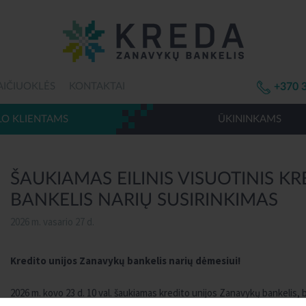
AIČIUOKLĖS
KONTAKTAI
+370 
LO KLIENTAMS
ŪKININKAMS
ŠAUKIAMAS EILINIS VISUOTINIS 
BANKELIS NARIŲ SUSIRINKIMAS
2026 m. vasario 27 d.
Kredito unijos Zanavykų bankelis narių dėmesiui
!
2026 m. kovo 23 d. 10 val. šaukiamas kredito unijos Zanavykų bankelis, b