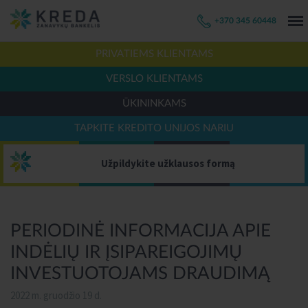
+370 345 60448
PRIVATIEMS KLIENTAMS
VERSLO KLIENTAMS
ŪKININKAMS
TAPKITE KREDITO UNIJOS NARIU
Užpildykite užklausos formą
PERIODINĖ INFORMACIJA APIE
INDĖLIŲ IR ĮSIPAREIGOJIMŲ
INVESTUOTOJAMS DRAUDIMĄ
2022 m. gruodžio 19 d.