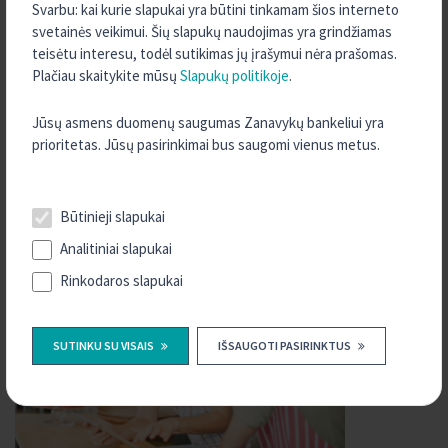
Finansinės ataskaitos
Svarbu: kai kurie slapukai yra būtini tinkamam šios interneto
Informacija indėlininkui apie indėlių draudimą
svetainės veikimui. Šių slapukų naudojimas yra grindžiamas
teisėtu interesu, todėl sutikimas jų įrašymui nėra prašomas.
Sunkumai grąžinant paskolą
Plačiau skaitykite mūsų
Slapukų politikoje
.
Jei pažeidė jūsų teises
Karjera
Jūsų asmens duomenų saugumas Zanavykų bankeliui yra
prioritetas. Jūsų pasirinkimai bus saugomi vienus metus.
KREDA grupės kredito unijos
Kontaktai, rekvizitai
Būtinieji slapukai
Analitiniai slapukai
Rinkodaros slapukai
SUTINKU SU VISAIS
IŠSAUGOTI PASIRINKTUS