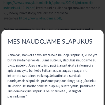
https://www.zanavykubankelis.lt/uploads/2021/11/informacija-
indelininkui-10-19.pdf
, kredito unijos klientų aptarnavimo vietose ir
VĮ „Indėlių ir investicijų draudimas“ interneto
svetainėje
https://www.iidraudimas.lt/lt/
.
Dėl šio priminimo Jums, kaip unijos nariui, nereikia imtis
jokių papildomų veiksmų.
MES NAUDOJAME SLAPUKUS
APIE MUS
Zanavykų bankelis savo svetainėje naudoja slapukus, kurie yra
būtini svetainės veiklai. Jums sutikus, slapukus naudosime su
tikslu pateikti Jūsų vartojimo patirčiai pritaikytą informaciją
Zanavykų bankelis
apie Zanavykų bankelio teikiamas paslaugas ir pagerinti
interneto svetainės veikimą. Jei sutinkate su visais
Paskolų ir indėlių skaičiuoklės
naudojamais slapukais, prašome paspausti mygtuką „Sutinku
Dokumentai
su visais“. Jei norite pakeisti slapukų nustatymus, pasirinkite
Jus dominančius slapukus bei spauskite „Išsaugoti
Dokumentų formos
pasirinkimus“.
Svarbi informacija