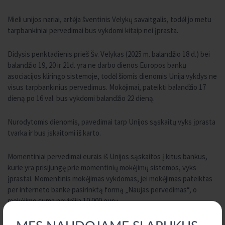
Mieli unijos nariai, artėja šventinis Velykų savaitgalis, todėl jo metu
tarpbankiniai pervedimai bus vykdomi kitaip nei įprasta.
Didysis penktadienis prieš Šv. Velykas (2025 m. balandžio 18 d.) bei
balandžio 19, 20 ir 21d. yra ne darbo dienos Europos bankų
asociacijos kliringo sistemoje, todėl šiomis dienomis Unija vykdys ne
visus tarpbankinius pervedimus. Mokėjimai, pateikti balandžio 17
dieną po 16 val. bus vykdomi balandžio 22 dieną.
Nurodytomis dienomis, pavedimai tarp Unijos sąskaitų vyks įprasta
tvarka ir bus įskaitomi iš karto.
Momentiniai pervedimai eurais iš Unijos sąskaitos į kitus bankus,
kurie yra prisijungę prie momentinių mokėjimų sistemos, vyks
įprastai. Momentinis mokėjimas vykdomas, jei mokėjimas pateiktas
per interneto banke pasirinktą formą „Naujas pervedimas“, o
mokėjimo suma neviršija 10 000 eurų.
Atsiprašome už galimus nepatogumus ir primename svarbiais