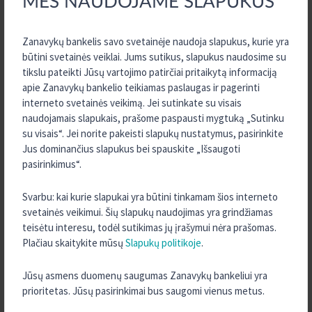
MES NAUDOJAME SLAPUKUS
pavedimais pasirūpinti iš anksto.
Zanavykų bankelis savo svetainėje naudoja slapukus, kurie yra
būtini svetainės veiklai. Jums sutikus, slapukus naudosime su
tikslu pateikti Jūsų vartojimo patirčiai pritaikytą informaciją
Ramių ir jaukių Jums Šv. Velykų!
apie Zanavykų bankelio teikiamas paslaugas ir pagerinti
interneto svetainės veikimą. Jei sutinkate su visais
Kredito unija Zanavykų bankelis
naudojamais slapukais, prašome paspausti mygtuką „Sutinku
su visais“. Jei norite pakeisti slapukų nustatymus, pasirinkite
Jus dominančius slapukus bei spauskite „Išsaugoti
pasirinkimus“.
APIE MUS
Svarbu: kai kurie slapukai yra būtini tinkamam šios interneto
svetainės veikimui. Šių slapukų naudojimas yra grindžiamas
Zanavykų bankelis
teisėtu interesu, todėl sutikimas jų įrašymui nėra prašomas.
Paskolų ir indėlių skaičiuoklės
Plačiau skaitykite mūsų
Slapukų politikoje
.
Dokumentai
Jūsų asmens duomenų saugumas Zanavykų bankeliui yra
Dokumentų formos
prioritetas. Jūsų pasirinkimai bus saugomi vienus metus.
Svarbi informacija